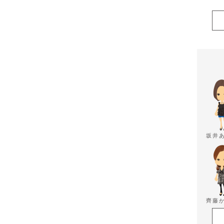
坂井
齊藤