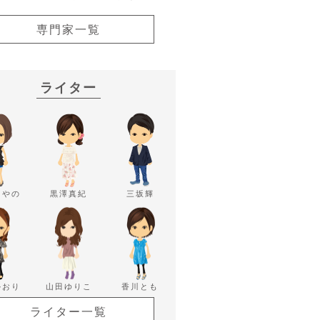
専門家一覧
ライター
あやの
黒澤真紀
三坂輝
かおり
山田ゆりこ
香川とも
ライター一覧