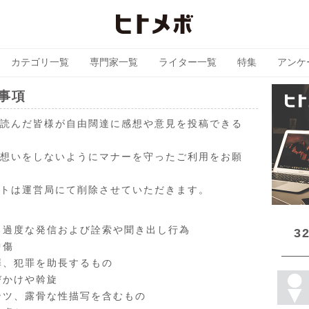
カテゴリ一覧
専門家一覧
ライター一覧
特集
アンケ
事項
読んだ皆様が自由闊達に感想や意見を投稿できる
想いをしないようにマナーを守ったご利用をお願
トは運営局にて削除させていただきます。
る過度な発信および詮索や聞き出し行為
3
中傷
罪、犯罪を助長するもの
びかけや斡旋
ンツ、露骨な性描写を含むもの