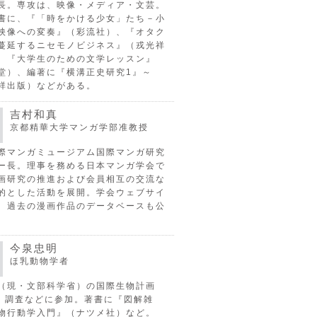
長。専攻は、映像・メディア・文芸。
書に、『「時をかける少女」たち－小
映像への変奏』（彩流社）、『オタク
蔓延するニセモノビジネス』（戎光祥
、『大学生のための文学レッスン』
堂）、編著に『横溝正史研究1』～
祥出版）などがある。
吉村和真
京都精華大学マンガ学部准教授
際マンガミュージアム国際マンガ研究
ー長。理事を務める日本マンガ学会で
画研究の推進および会員相互の交流な
的とした活動を展開。学会ウェブサイ
、過去の漫画作品のデータベースも公
今泉忠明
ほ乳動物学者
（現・文部科学省）の国際生物計画
P）調査などに参加。著書に『図解雑
物行動学入門』（ナツメ社）など。