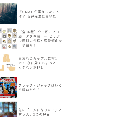
「UMA」が実在したこと
は？ 皆神先生に聞いた！
【全36種】ウマ顔、ネコ
顔、タヌキ顔…… どうぶ
つ顔別の性格や恋愛傾向を
一挙紹介！
お疲れのカップルに指1
本！ 夜に効くちょっとエ
ッチなツボ押し
ブラック・ジャックはいく
ら稼いだか？
急に「一人になりたい」と
言う人、3つの理由