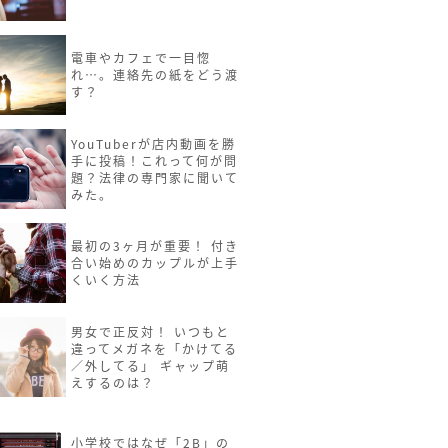
電車やカフェで一目惚
れ…。連絡先の紙をどう渡
す？
YouTuberが店内動画を勝
手に投稿！これって何が問
題？法律の専門家に聞いて
みた。
最初の3ヶ月が重要！ 付き
合い始めのカップルが上手
くいく方法
男女で正反対！ いつもと
違ってメガネを「かけてる
／外してる」 ギャップ萌
えするのは？
小学校ではなぜ「2B」の