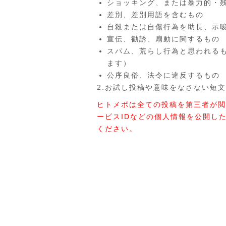
ショッキング、または暴力的・
差別、差別用語を含むもの
自殺または自傷行為を助長、示
宣伝、勧誘、扇動に関するもの
スパム、荒らし行為と思われる
ます）
公序良俗、法令に違反するもの
2.お試し投稿や意味をなさない短文
ヒトメボは全ての投稿を第三者が閲
ービスIDなどの個人情報を公開し
ください。