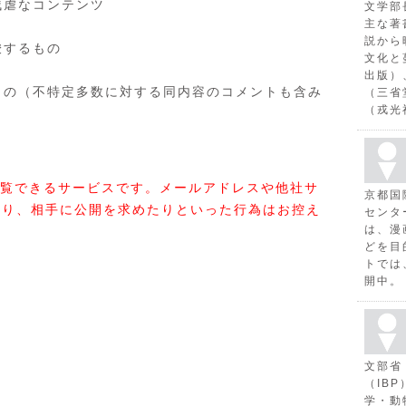
残虐なコンテンツ
文学部
主な著
説から
唆するもの
文化と
出版）
もの（不特定多数に対する同内容のコメントも含み
（三省
（戎光
覧できるサービスです。メールアドレスや他社サ
京都国
たり、相手に公開を求めたりといった行為はお控え
センタ
は、漫
どを目
トでは
開中。
文部省
（IB
学・動