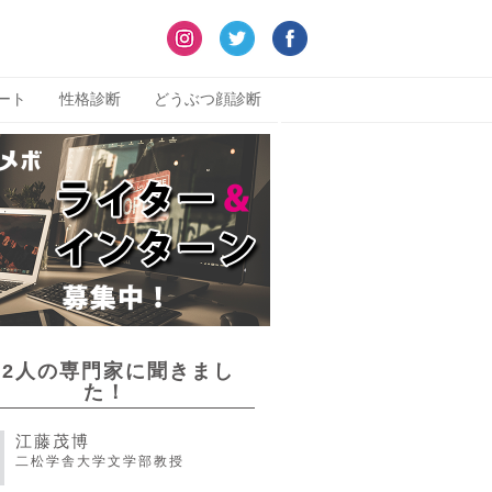
ート
性格診断
どうぶつ顔診断
22人の専門家に聞きまし
た！
江藤茂博
二松学舎大学文学部教授