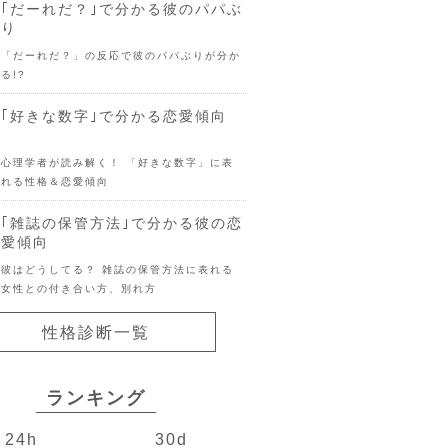
｢だーれだ？｣で分かる彼のパパぶ
り
「だーれだ？」の反応で彼のパパぶりが分か
る!?
｢好きな数字｣で分かる恋愛傾向
心理学者が読み解く！ 「好きな数字」に表
れる性格＆恋愛傾向
｢雑誌の保管方法｣で分かる彼の恋
愛傾向
彼はどうしてる？ 雑誌の保管方法に表れる
女性との付き合い方、別れ方
性格診断一覧
ランキング
24h
30d