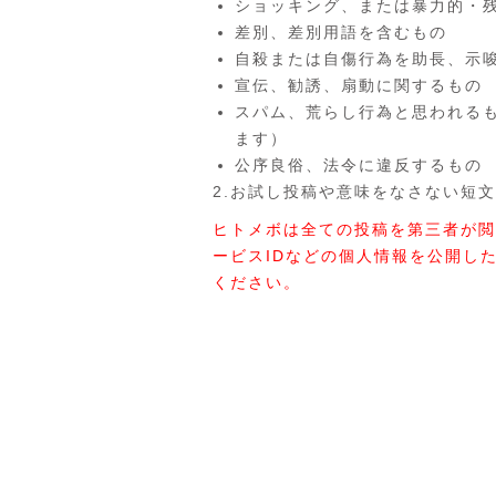
ショッキング、または暴力的・
差別、差別用語を含むもの
自殺または自傷行為を助長、示
宣伝、勧誘、扇動に関するもの
スパム、荒らし行為と思われる
ます）
公序良俗、法令に違反するもの
2.お試し投稿や意味をなさない短文
ヒトメボは全ての投稿を第三者が閲
ービスIDなどの個人情報を公開し
ください。