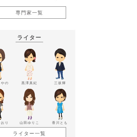
専門家一覧
ライター
あやの
黒澤真紀
三坂輝
かおり
山田ゆりこ
香川とも
ライター一覧