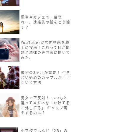
電車やカフェで一目惚
れ…。連絡先の紙をどう渡
す？
YouTuberが店内動画を勝
手に投稿！これって何が問
題？法律の専門家に聞いて
みた。
最初の3ヶ月が重要！ 付き
合い始めのカップルが上手
くいく方法
男女で正反対！ いつもと
違ってメガネを「かけてる
／外してる」 ギャップ萌
えするのは？
小学校ではなぜ「2B」の