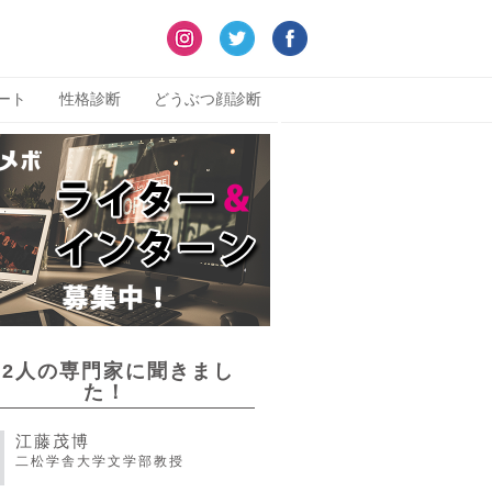
ート
性格診断
どうぶつ顔診断
22人の専門家に聞きまし
た！
江藤茂博
二松学舎大学文学部教授