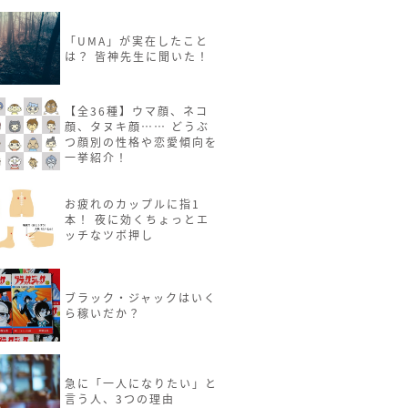
「UMA」が実在したこと
は？ 皆神先生に聞いた！
【全36種】ウマ顔、ネコ
顔、タヌキ顔…… どうぶ
つ顔別の性格や恋愛傾向を
一挙紹介！
お疲れのカップルに指1
本！ 夜に効くちょっとエ
ッチなツボ押し
ブラック・ジャックはいく
ら稼いだか？
急に「一人になりたい」と
言う人、3つの理由