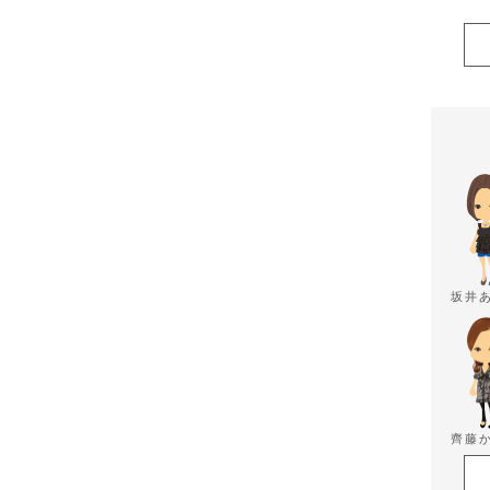
坂井
齊藤