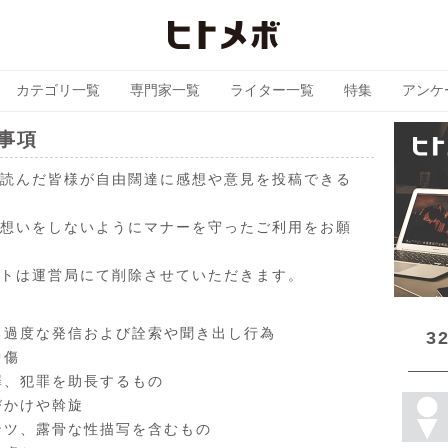
カテゴリ一覧
専門家一覧
ライター一覧
特集
アンケ
事項
読んだ皆様が自由闊達に感想や意見を投稿できる
想いをしないようにマナーを守ったご利用をお願
トは運営局にて削除させていただきます。
る過度な発信および詮索や聞き出し行為
3
中傷
罪、犯罪を助長するもの
びかけや斡旋
ンツ、露骨な性描写を含むもの