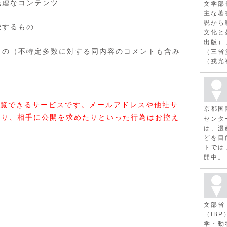
残虐なコンテンツ
文学部
主な著
説から
唆するもの
文化と
出版）
もの（不特定多数に対する同内容のコメントも含み
（三省
（戎光
覧できるサービスです。メールアドレスや他社サ
京都国
たり、相手に公開を求めたりといった行為はお控え
センタ
は、漫
どを目
トでは
開中。
文部省
（IB
学・動