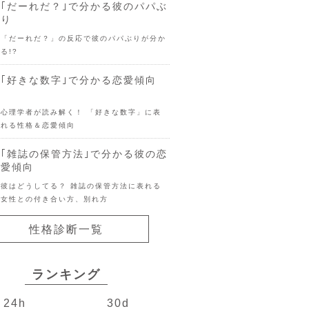
｢だーれだ？｣で分かる彼のパパぶ
り
「だーれだ？」の反応で彼のパパぶりが分か
る!?
｢好きな数字｣で分かる恋愛傾向
心理学者が読み解く！ 「好きな数字」に表
れる性格＆恋愛傾向
｢雑誌の保管方法｣で分かる彼の恋
愛傾向
彼はどうしてる？ 雑誌の保管方法に表れる
女性との付き合い方、別れ方
性格診断一覧
ランキング
24h
30d