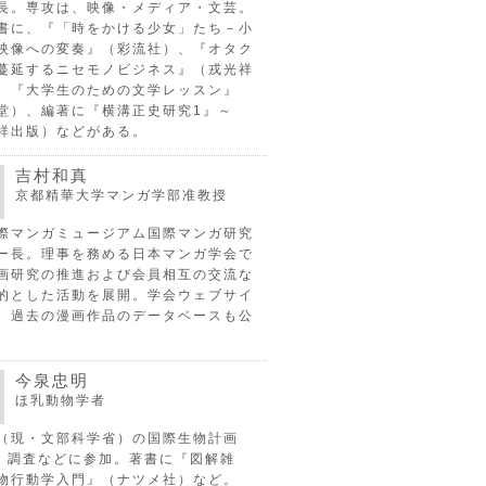
長。専攻は、映像・メディア・文芸。
書に、『「時をかける少女」たち－小
映像への変奏』（彩流社）、『オタク
蔓延するニセモノビジネス』（戎光祥
、『大学生のための文学レッスン』
堂）、編著に『横溝正史研究1』～
祥出版）などがある。
吉村和真
京都精華大学マンガ学部准教授
際マンガミュージアム国際マンガ研究
ー長。理事を務める日本マンガ学会で
画研究の推進および会員相互の交流な
的とした活動を展開。学会ウェブサイ
、過去の漫画作品のデータベースも公
今泉忠明
ほ乳動物学者
（現・文部科学省）の国際生物計画
P）調査などに参加。著書に『図解雑
物行動学入門』（ナツメ社）など。