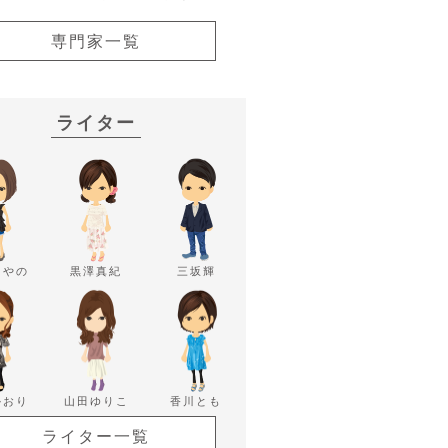
専門家一覧
ライター
あやの
黒澤真紀
三坂輝
かおり
山田ゆりこ
香川とも
ライター一覧