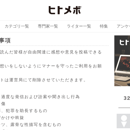
カテゴリ一覧
専門家一覧
ライター一覧
特集
アンケ
事項
読んだ皆様が自由闊達に感想や意見を投稿できる
想いをしないようにマナーを守ったご利用をお願
トは運営局にて削除させていただきます。
る過度な発信および詮索や聞き出し行為
3
中傷
罪、犯罪を助長するもの
びかけや斡旋
ンツ、露骨な性描写を含むもの