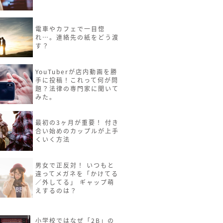
電車やカフェで一目惚
れ…。連絡先の紙をどう渡
す？
YouTuberが店内動画を勝
手に投稿！これって何が問
題？法律の専門家に聞いて
みた。
最初の3ヶ月が重要！ 付き
合い始めのカップルが上手
くいく方法
男女で正反対！ いつもと
違ってメガネを「かけてる
／外してる」 ギャップ萌
えするのは？
小学校ではなぜ「2B」の