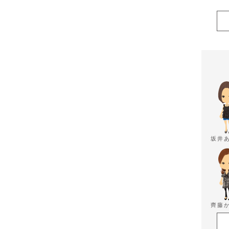
坂井
齊藤