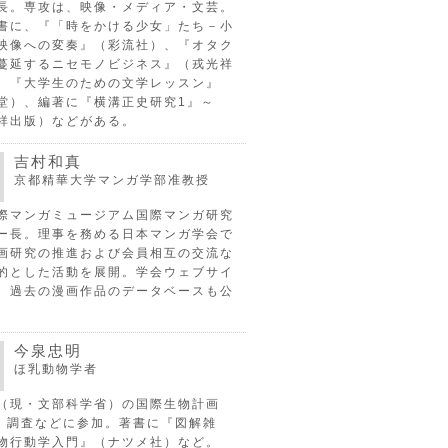
長。専攻は、映像・メディア・文芸。
書に、『「時をかける少女」たち－小
映像への変奏』（彩流社）、『オタク
蔓延するニセモノビジネス』（戎光祥
、『大学生のための文学レッスン』
堂）、編著に『横溝正史研究1』～
祥出版）などがある。
吉村和真
京都精華大学マンガ学部准教授
際マンガミュージアム国際マンガ研究
ー長。理事を務める日本マンガ学会で
画研究の推進および会員相互の交流な
的とした活動を展開。学会ウェブサイ
、過去の漫画作品のデータベースも公
今泉忠明
ほ乳動物学者
（現・文部科学省）の国際生物計画
P）調査などに参加。著書に『図解雑
物行動学入門』（ナツメ社）など。