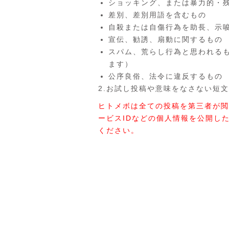
ショッキング、または暴力的・
差別、差別用語を含むもの
自殺または自傷行為を助長、示
宣伝、勧誘、扇動に関するもの
スパム、荒らし行為と思われる
ます）
公序良俗、法令に違反するもの
2.お試し投稿や意味をなさない短文
ヒトメボは全ての投稿を第三者が閲
ービスIDなどの個人情報を公開し
ください。