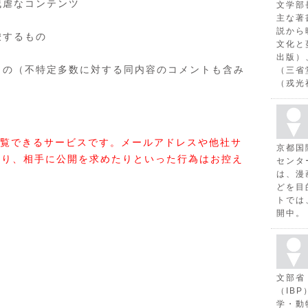
残虐なコンテンツ
文学部
主な著
説から
唆するもの
文化と
出版）
もの（不特定多数に対する同内容のコメントも含み
（三省
（戎光
覧できるサービスです。メールアドレスや他社サ
京都国
たり、相手に公開を求めたりといった行為はお控え
センタ
は、漫
どを目
トでは
開中。
文部省
（IB
学・動