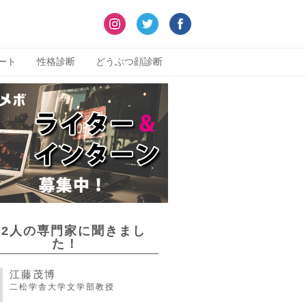
ート
性格診断
どうぶつ顔診断
22人の専門家に聞きまし
た！
江藤茂博
二松学舎大学文学部教授