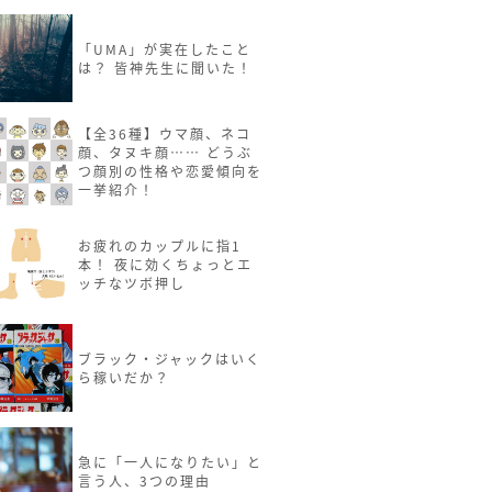
「UMA」が実在したこと
は？ 皆神先生に聞いた！
【全36種】ウマ顔、ネコ
顔、タヌキ顔…… どうぶ
つ顔別の性格や恋愛傾向を
一挙紹介！
お疲れのカップルに指1
本！ 夜に効くちょっとエ
ッチなツボ押し
ブラック・ジャックはいく
ら稼いだか？
急に「一人になりたい」と
言う人、3つの理由