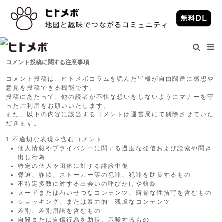
コメント投稿に関する注意事項
コメント投稿は、ヒトメボコラムを読んだ皆様が自由闊達に感想や
意見を投稿できる機能です。
投稿にあたって、他の読者が不快な想いをしないようにマナーを守
ったご利用をお願いいたします。
また、以下の内容に該当するコメントは運営局にて削除させていた
だきます。
1.不適切な表現を含むコメント
個人情報やプライバシーに関する過度な発信および詮索や聞き
出し行為
特定の個人や団体に対する誹謗中傷
脅迫、詐欺、ストーカー等の犯罪、犯罪を助長するもの
不特定多数に対する出会いの呼びかけや斡旋
ヌードまたはわいせつなコンテンツ、露骨な性描写を含むもの
ショッキング、または暴力的・残虐なコンテンツ
差別、差別用語を含むもの
自殺または自傷行為を助長、示唆するもの