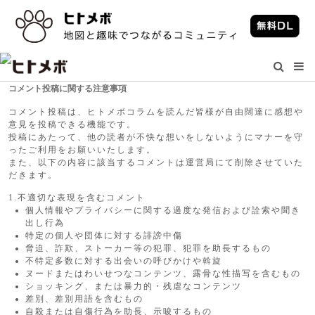
コメント投稿に関する注意事項
コメント投稿は、ヒトメボコラムを読んだ皆様が自由闊達に感想や
意見を投稿できる機能です。
投稿にあたって、他の読者が不快な想いをしないようにマナーを守
ったご利用をお願いいたします。
また、以下の内容に該当するコメントは運営局にて削除させていた
だきます。
1.不適切な表現を含むコメント
個人情報やプライバシーに関する過度な発信および詮索や聞き
出し行為
特定の個人や団体に対する誹謗中傷
脅迫、詐欺、ストーカー等の犯罪、犯罪を助長するもの
不特定多数に対する出会いの呼びかけや斡旋
ヌードまたはわいせつなコンテンツ、露骨な性描写を含むもの
ショッキング、または暴力的・残虐なコンテンツ
差別、差別用語を含むもの
自殺または自傷行為を助長、示唆するもの