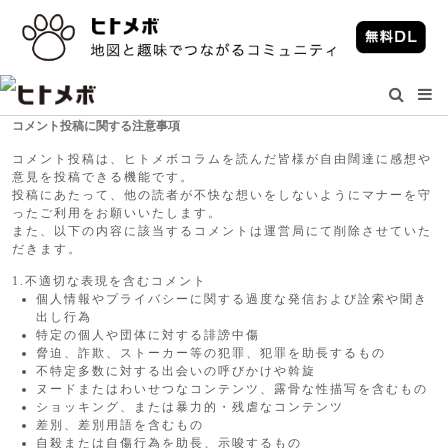
コメント投稿に関する注意事項
コメント投稿は、ヒトメボコラムを読んだ皆様が自由闊達に感想や
意見を投稿できる機能です。
投稿にあたって、他の読者が不快な想いをしないようにマナーを守
ったご利用をお願いいたします。
また、以下の内容に該当するコメントは運営局にて削除させていた
だきます。
1.不適切な表現を含むコメント
個人情報やプライバシーに関する過度な発信および詮索や聞き
出し行為
特定の個人や団体に対する誹謗中傷
脅迫、詐欺、ストーカー等の犯罪、犯罪を助長するもの
不特定多数に対する出会いの呼びかけや斡旋
ヌードまたはわいせつなコンテンツ、露骨な性描写を含むもの
ショッキング、または暴力的・残虐なコンテンツ
差別、差別用語を含むもの
自殺または自傷行為を助長、示唆するもの