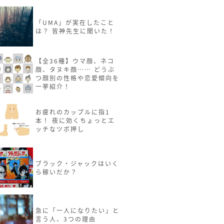
「UMA」が実在したこと
は？ 皆神先生に聞いた！
【全36種】ウマ顔、ネコ
顔、タヌキ顔…… どうぶ
つ顔別の性格や恋愛傾向を
一挙紹介！
お疲れのカップルに指1
本！ 夜に効くちょっとエ
ッチなツボ押し
ブラック・ジャックはいく
ら稼いだか？
急に「一人になりたい」と
言う人、3つの理由