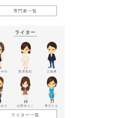
専門家一覧
ライター
あやの
黒澤真紀
三坂輝
かおり
山田ゆりこ
香川とも
ライター一覧