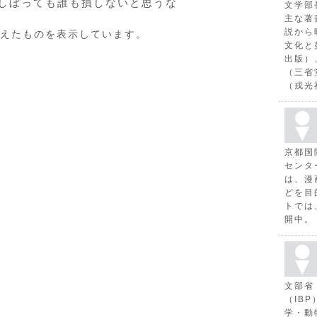
しぼっても誰も損しないと思うな
文学部
主な著
説から
えたものを表示しています。
文化と
出版）
（三省
（戎光
京都国
センタ
は、漫
どを目
トでは
開中。
文部省
（IB
学・動