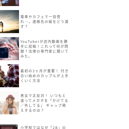
電車やカフェで一目惚
れ…。連絡先の紙をどう渡
す？
YouTuberが店内動画を勝
手に投稿！これって何が問
題？法律の専門家に聞いて
みた。
最初の3ヶ月が重要！ 付き
合い始めのカップルが上手
くいく方法
男女で正反対！ いつもと
違ってメガネを「かけてる
／外してる」 ギャップ萌
えするのは？
小学校ではなぜ「2B」の