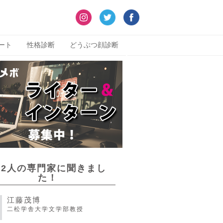
ート
性格診断
どうぶつ顔診断
22人の専門家に聞きまし
た！
江藤茂博
二松学舎大学文学部教授