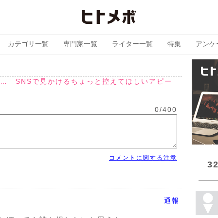
カテゴリ一覧
専門家一覧
ライター一覧
特集
アンケ
… SNSで見かけるちょっと控えてほしいアピー
0
/
400
コメントに関する注意
3
通報