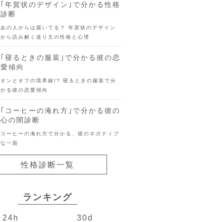
｢年賀状のデザイン｣で分かる性格
診断
あの人からは届いてる？ 年賀状のデザイン
から読み解く送り主の性格と心理
｢寝るときの服装｣で分かる彼の恋
愛傾向
オンとオフの境界線!? 寝るときの服装で分
かる彼の恋愛傾向
｢コーヒーの淹れ方｣で分かる彼の
心の闇診断
コーヒーの淹れ方で分かる、彼のネガティブ
な一面
性格診断一覧
ランキング
24h
30d