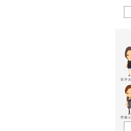
坂井
齊藤