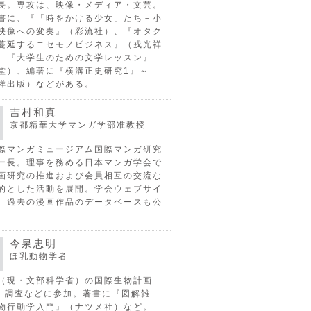
長。専攻は、映像・メディア・文芸。
書に、『「時をかける少女」たち－小
映像への変奏』（彩流社）、『オタク
蔓延するニセモノビジネス』（戎光祥
、『大学生のための文学レッスン』
堂）、編著に『横溝正史研究1』～
祥出版）などがある。
吉村和真
京都精華大学マンガ学部准教授
際マンガミュージアム国際マンガ研究
ー長。理事を務める日本マンガ学会で
画研究の推進および会員相互の交流な
的とした活動を展開。学会ウェブサイ
、過去の漫画作品のデータベースも公
今泉忠明
ほ乳動物学者
（現・文部科学省）の国際生物計画
P）調査などに参加。著書に『図解雑
物行動学入門』（ナツメ社）など。