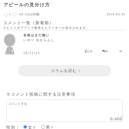
アピールの見分け方
1
4.0
（3人が評価）
2016.03.05
コメント一覧（新着順）
※ヒトメボアプリで着替えたアバターが表示されます。
名前はまだ無い
いやー 分からんし
10
0
18/12/23
コラムを読む >
※コメント投稿に関する注意事項
0
/
400
性別：
女♀
男♂