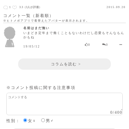
1
3.3
（3人が評価）
2015.09.20
コメント一覧（新着順）
※ヒトメボアプリで着替えたアバターが表示されます。
名前はまだ無い
いまどき定年まで働くこともないわけだし恋愛もそんなもん
かもね
0
0
19/05/12
コラムを読む >
※コメント投稿に関する注意事項
0
/
400
性別：
女♀
男♂