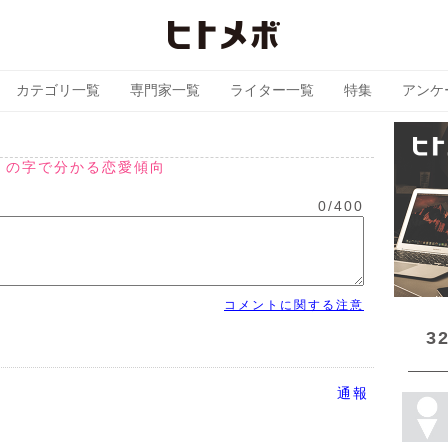
カテゴリ一覧
専門家一覧
ライター一覧
特集
アンケ
」の字で分かる恋愛傾向
0
/
400
コメントに関する注意
3
通報