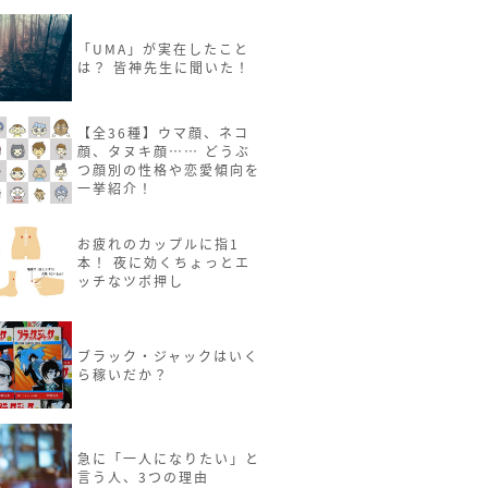
「UMA」が実在したこと
は？ 皆神先生に聞いた！
【全36種】ウマ顔、ネコ
顔、タヌキ顔…… どうぶ
つ顔別の性格や恋愛傾向を
一挙紹介！
お疲れのカップルに指1
本！ 夜に効くちょっとエ
ッチなツボ押し
ブラック・ジャックはいく
ら稼いだか？
急に「一人になりたい」と
言う人、3つの理由