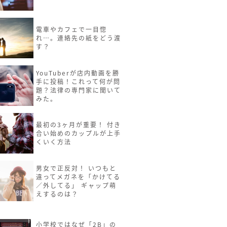
電車やカフェで一目惚
れ…。連絡先の紙をどう渡
す？
YouTuberが店内動画を勝
手に投稿！これって何が問
題？法律の専門家に聞いて
みた。
最初の3ヶ月が重要！ 付き
合い始めのカップルが上手
くいく方法
男女で正反対！ いつもと
違ってメガネを「かけてる
／外してる」 ギャップ萌
えするのは？
小学校ではなぜ「2B」の