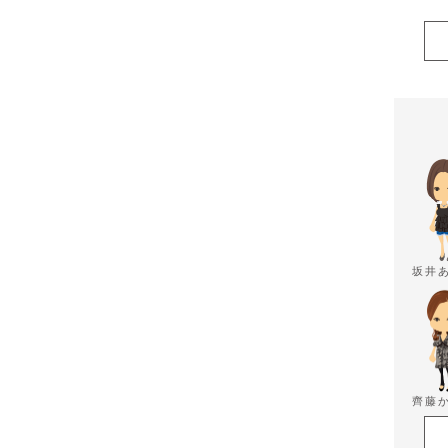
坂井
齊藤