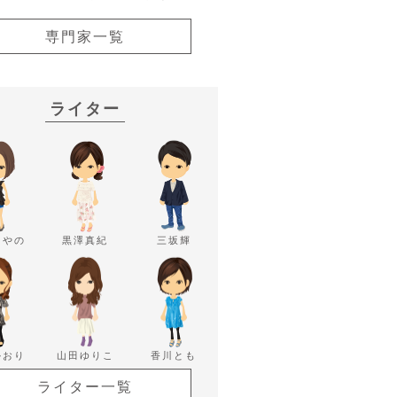
専門家一覧
ライター
あやの
黒澤真紀
三坂輝
かおり
山田ゆりこ
香川とも
ライター一覧