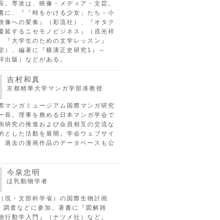
長。専攻は、映像・メディア・文芸。
書に、『「時をかける少女」たち－小
映像への変奏』（彩流社）、『オタク
蔓延するニセモノビジネス』（戎光祥
、『大学生のための文学レッスン』
堂）、編著に『横溝正史研究1』～
祥出版）などがある。
吉村和真
京都精華大学マンガ学部准教授
際マンガミュージアム国際マンガ研究
ー長。理事を務める日本マンガ学会で
画研究の推進および会員相互の交流な
的とした活動を展開。学会ウェブサイ
、過去の漫画作品のデータベースも公
今泉忠明
ほ乳動物学者
（現・文部科学省）の国際生物計画
P）調査などに参加。著書に『図解雑
物行動学入門』（ナツメ社）など。