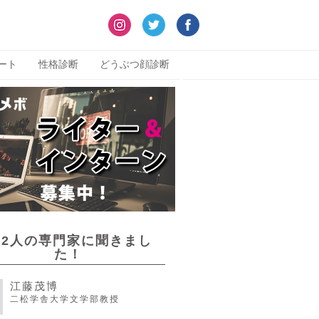
ート
性格診断
どうぶつ顔診断
22人の専門家に聞きまし
た！
江藤茂博
二松学舎大学文学部教授