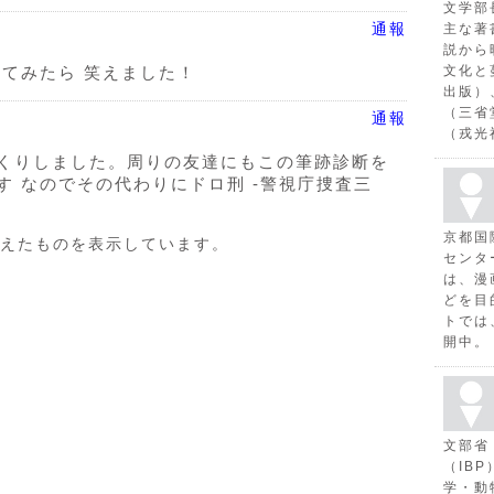
文学部
通報
主な著
説から
文化と
いてみたら 笑えました！
出版）
（三省
通報
（戎光
くりしました。周りの友達にもこの筆跡診断を
す なのでその代わりにドロ刑 -警視庁捜査三
京都国
えたものを表示しています。
センタ
は、漫
どを目
トでは
開中。
文部省
（IB
学・動