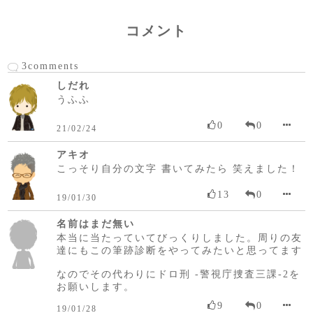
コメント
3comments
しだれ
うふふ
0
0
21/02/24
アキオ
こっそり自分の文字 書いてみたら 笑えました！
13
0
19/01/30
名前はまだ無い
本当に当たっていてびっくりしました。周りの友
達にもこの筆跡診断をやってみたいと思ってます
なのでその代わりにドロ刑 -警視庁捜査三課-2を
お願いします。
9
0
19/01/28