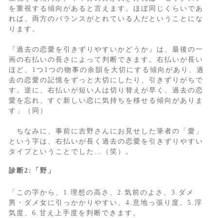
を重視する傾向があると言えます。ほぼ同じくらいであ
れば、両方のバランスがとれている人だということにな
ります。
『過去の恋愛を引きずりやすいかどうか』は、最後の一
画の右払いの長さによって判断できます。右払いが長い
ほど、1つ1つの物事の余韻を大切にする傾向があり、過
去の恋愛の記憶をずっと大切にしたり、引きずりがちで
す。逆に、右払いが短い人は切り替えが早く、過去の恋
愛を忘れ、すぐ新しい恋に気持ちを移せる傾向がありま
す」（同）
ちなみに、事前に吉野さんにお見せした筆者の「愛」
という字は、右払いが長く過去の恋愛を引きずりやすい
タイプということでした…（笑）。
診断2:「野」
「この字から、1.理想の高さ、2.気前のよさ、3.ダメ
男・ダメ女に引っかかりやすい、4.意地っ張り度、5.浮
気度、6.甘え上手度を判断できます。