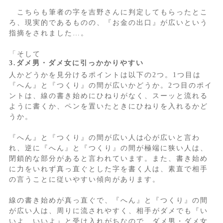
こちらも筆者の字を吉野さんに判定してもらったとこ
ろ、現実的であるものの、『お金の出口』が広いという
指摘をされました…。
「そして
3.ダメ男・ダメ女に引っかかりやすい
人かどうかを見分けるポイントは以下の2つ。1つ目は
『へん』と『つくり』の間が広いかどうか。2つ目のポイ
ントは、線の書き始めにひねりがなく、スーッと流れる
ように書くか、ペンを置いたときにひねりを入れるかど
うか。
『へん』と『つくり』の間が広い人は心が広いと言わ
れ、逆に『へん』と『つくり』の間が極端に狭い人は、
閉鎖的な部分があると言われています。また、書き始め
に力をいれず真っ直ぐとした字を書く人は、素直で相手
の言うことに従いやすい傾向があります。
線の書き始めが真っ直ぐで、『へん』と『つくり』の間
が広い人は、周りに流されやすく、相手がダメでも『い
いよ、いいよ』と受け入れがちなので、ダメ男・ダメ女