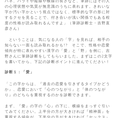
ハネ、ハライや縦線や横線の長さなど、筆跡にはその人
の心理状態や気質が無意識のうちに表れます。きれいな
字か汚い字かという視点ではなく、標準的な字の形に対
するクセを見ることで、付き合いが浅い関係でもある程
度の性格が読み取れるんですよ」（筆跡診断士・吉野直
彦さん）
ということは、気になる人の「字」を見れば、相手の
知らない一面も読み取れるかも!? そこで、性格や恋愛
傾向が特に表れやすい漢字の「愛」と「野」を例に、吉
野さんに筆跡診断をしてもらいました。まずはこの2文字
を書いてから、下記の診断ポイントに進んでください！
診断１：「愛」
「この字からは、『過去の恋愛を引きずるタイプかどう
か』、恋愛において『心のつながり』と『体のつなが
り』のどちらを重視するのかを診断できます。
まず、『愛』の字の『心』の下に、横線をまっすぐ引い
てみてください。上半分の方が大きければ『精神面』を
重視する傾向が、下半分の方が大きければ『セックス』