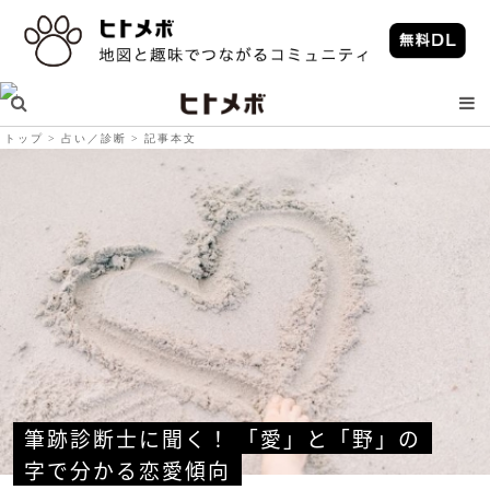
トップ
占い／診断
記事本文
筆跡診断士に聞く！ 「愛」と「野」の
字で分かる恋愛傾向