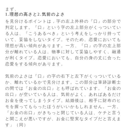
まず、
1.理想の高さと2.気前のよさ
を見分けるポイントは，字の左上外枠の『口』の部分で
判定します。『口』という字の左上部分がくっついてい
る人は、『こうあるべき』という考えをしっかり持って
いて、妥協をしないタイプ。そのため、恋愛においても
理想が高い傾向があります。一方、『口』の字の左上部
分が離れている人は、物事に対して妥協しやすく、融通
が利くタイプ。恋愛においても、自分の身の丈に合った
恋愛をする傾向があります。
気前のよさは『口』の字の右下と左下がくっついている
か、離れているかで見分けます。この部分は筆跡診断士
の間では『お金の出口』とも呼ばれています。『お金の
出口』が空いている人は、気前がよく、あればあるだけ
お金を使ってしまうタイプ。結婚後は、相手に財布のヒ
モを握ってもらったほうがいいかもしれません。一方、
『お金の出口』がきちっと閉じている人は、ケチと言う
と聞こえが悪いですが、お金に堅実なタイプだと言えま
す」（同）