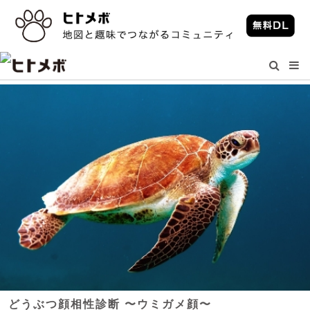
どうぶつ顔相性診断 〜ウミガメ顔〜