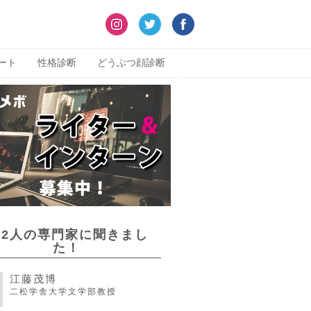
ート
性格診断
どうぶつ顔診断
22人の専門家に聞きまし
た！
江藤茂博
二松学舎大学文学部教授