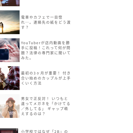
電車やカフェで一目惚
れ…。連絡先の紙をどう渡
す？
YouTuberが店内動画を勝
手に投稿！これって何が問
題？法律の専門家に聞いて
みた。
最初の3ヶ月が重要！ 付き
合い始めのカップルが上手
くいく方法
男女で正反対！ いつもと
違ってメガネを「かけてる
／外してる」 ギャップ萌
えするのは？
小学校ではなぜ「2B」の