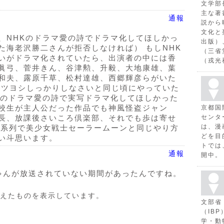
文学部
主な著
通報
説から
文化と
、NHKのドラマ愛の詩でドラマ化してほしかっ
出版）
た海老沢勝二さんが拒否しなければ） もしNHK
（三省
いがドラマ化されていたら、出演者の中には香
（戎光
眞弓、菅井きん、谷津勲、升毅、大地康雄、葉
和夫、露原千草、松村達雄、西郷輝彦らがいた
、ツヨシしっかりしなさいと同じ頃にやっていた
Kのドラマ愛の詩で実写ドラマ化してほしかった
校生が主人公だった作品でも神風怪盗ジャン
京都国
センタ
長、放課後さいころ倶楽部、それでも歩は寄せ
は、漫
BS系列で美少女戦士セーラームーンと同じやり方
どを目
い斗思います。
トでは
通報
開中。
ゃんが放送されていない期間があったんですね。
えたものを表示しています。
文部省
（IB
学・動