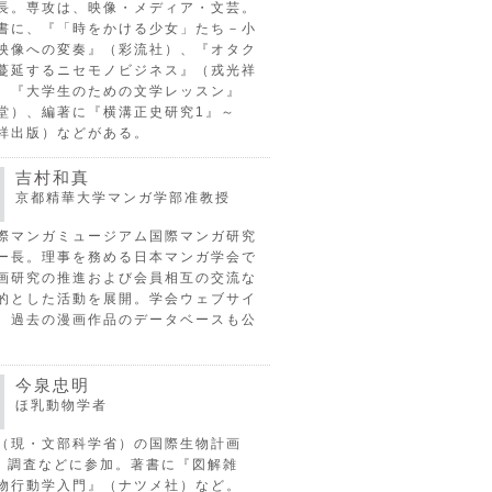
長。専攻は、映像・メディア・文芸。
書に、『「時をかける少女」たち－小
映像への変奏』（彩流社）、『オタク
蔓延するニセモノビジネス』（戎光祥
、『大学生のための文学レッスン』
堂）、編著に『横溝正史研究1』～
祥出版）などがある。
吉村和真
京都精華大学マンガ学部准教授
際マンガミュージアム国際マンガ研究
ー長。理事を務める日本マンガ学会で
画研究の推進および会員相互の交流な
的とした活動を展開。学会ウェブサイ
、過去の漫画作品のデータベースも公
今泉忠明
ほ乳動物学者
（現・文部科学省）の国際生物計画
P）調査などに参加。著書に『図解雑
物行動学入門』（ナツメ社）など。