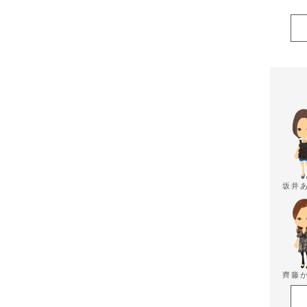
坂井
齊藤