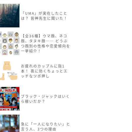
「UMA」が実在したこと
は？ 皆神先生に聞いた！
【全36種】ウマ顔、ネコ
顔、タヌキ顔…… どうぶ
つ顔別の性格や恋愛傾向を
一挙紹介！
お疲れのカップルに指1
本！ 夜に効くちょっとエ
ッチなツボ押し
ブラック・ジャックはいく
ら稼いだか？
急に「一人になりたい」と
言う人、3つの理由