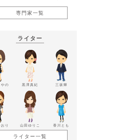
専門家一覧
ライター
あやの
黒澤真紀
三坂輝
かおり
山田ゆりこ
香川とも
ライター一覧