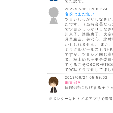
てた訳で…
2022/05/09 09:09:24
名前はまだ無い
ツヨシしっかりしなさい
たです。（当時会長だっ
でツヨシしっかりしなさ
川京子、淡路恵子、大空
月里緒奈、矢沢心、北村
かもしれません。 また
ミラクルガールズもNH
ですが、ツヨシと同じ高
ヌ、極上めちゃモテ委員
てくるこそCBC製作T
で実写ドラマ化してほし
2019/06/24 05:59:02
編集部A
日曜6時にちびまる子ち
※ボレターはヒトメボアプリで着替