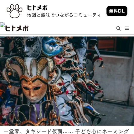
一堂零、タキシード仮面…… 子ども心にネーミング