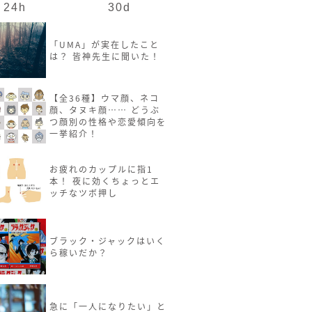
24h
30d
「UMA」が実在したこと
は？ 皆神先生に聞いた！
【全36種】ウマ顔、ネコ
顔、タヌキ顔…… どうぶ
つ顔別の性格や恋愛傾向を
一挙紹介！
お疲れのカップルに指1
本！ 夜に効くちょっとエ
ッチなツボ押し
ブラック・ジャックはいく
ら稼いだか？
急に「一人になりたい」と