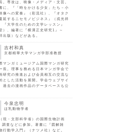
長。専攻は、映像・メディア・文芸。
書に、『「時をかける少女」たち－小
映像への変奏』（彩流社）、『オタク
蔓延するニセモノビジネス』（戎光祥
、『大学生のための文学レッスン』
堂）、編著に『横溝正史研究1』～
祥出版）などがある。
吉村和真
京都精華大学マンガ学部准教授
際マンガミュージアム国際マンガ研究
ー長。理事を務める日本マンガ学会で
画研究の推進および会員相互の交流な
的とした活動を展開。学会ウェブサイ
、過去の漫画作品のデータベースも公
今泉忠明
ほ乳動物学者
（現・文部科学省）の国際生物計画
P）調査などに参加。著書に『図解雑
物行動学入門』（ナツメ社）など。