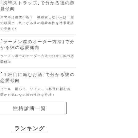
｢携帯ストラップ｣で分かる彼の恋
愛傾向
スマホは優柔不断？ 機種変しない人は一途
で頑固？ 気になる彼の恋愛本性を携帯電話
で見抜く!!
｢ラーメン屋のオーダー方法｣で分
かる彼の恋愛傾向
ラーメン屋でのオーダー方法で分かる彼の恋
愛傾向
｢１杯目に頼むお酒｣で分かる彼の
恋愛傾向
ビール、酎ハイ、ワイン… 1杯目に頼むお
酒から気になる彼の性格を分析！
性格診断一覧
ランキング