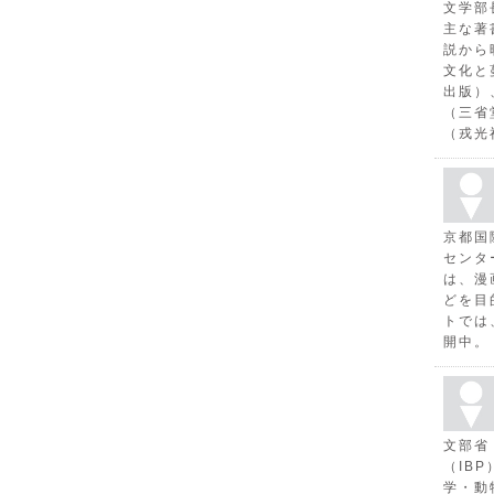
文学部
主な著
説から
文化と
出版）
（三省
（戎光
京都国
センタ
は、漫
どを目
トでは
開中。
文部省
（IB
学・動