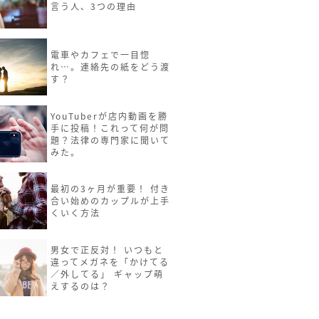
言う人、3つの理由
電車やカフェで一目惚
れ…。連絡先の紙をどう渡
す？
YouTuberが店内動画を勝
手に投稿！これって何が問
題？法律の専門家に聞いて
みた。
最初の3ヶ月が重要！ 付き
合い始めのカップルが上手
くいく方法
男女で正反対！ いつもと
違ってメガネを「かけてる
／外してる」 ギャップ萌
えするのは？