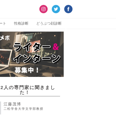
ート
性格診断
どうぶつ顔診断
22人の専門家に聞きまし
た！
江藤茂博
二松学舎大学文学部教授