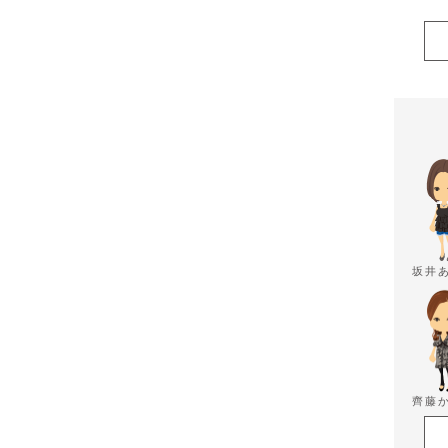
坂井
齊藤