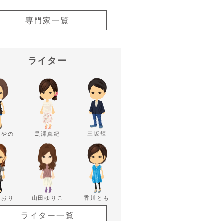
専門家一覧
ライター
あやの
黒澤真紀
三坂輝
かおり
山田ゆりこ
香川とも
ライター一覧