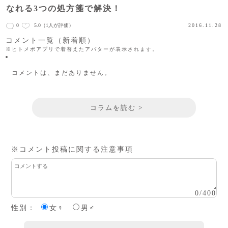
なれる3つの処方箋で解決！
0
5.0
（1人が評価）
2016.11.28
コメント一覧（新着順）
※ヒトメボアプリで着替えたアバターが表示されます。
コメントは、まだありません。
コラムを読む >
※コメント投稿に関する注意事項
0
/
400
性別：
女♀
男♂