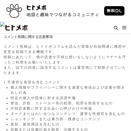
コメント投稿に関する注意事項
コメント投稿は、ヒトメボコラムを読んだ皆様が自由闊達に感想や
意見を投稿できる機能です。
投稿にあたって、他の読者が不快な想いをしないようにマナーを守
ったご利用をお願いいたします。
また、以下の内容に該当するコメントは運営局にて削除させていた
だきます。
1.不適切な表現を含むコメント
個人情報やプライバシーに関する過度な発信および詮索や聞き
出し行為
特定の個人や団体に対する誹謗中傷
脅迫、詐欺、ストーカー等の犯罪、犯罪を助長するもの
不特定多数に対する出会いの呼びかけや斡旋
ヌードまたはわいせつなコンテンツ、露骨な性描写を含むもの
ショッキング、または暴力的・残虐なコンテンツ
差別、差別用語を含むもの
自殺または自傷行為を助長、示唆するもの