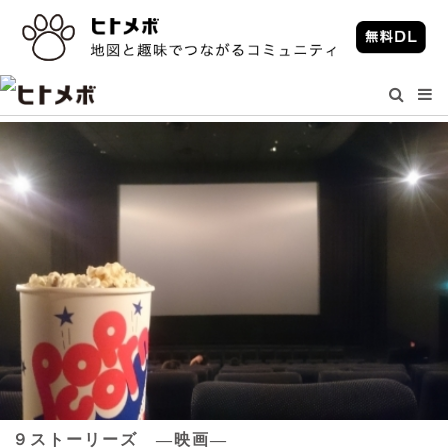
９ストーリーズ ―映画―