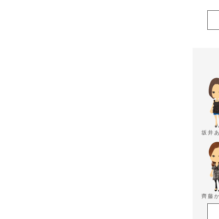
坂井
齊藤