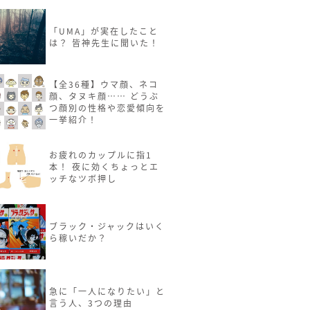
「UMA」が実在したこと
は？ 皆神先生に聞いた！
【全36種】ウマ顔、ネコ
顔、タヌキ顔…… どうぶ
つ顔別の性格や恋愛傾向を
一挙紹介！
お疲れのカップルに指1
本！ 夜に効くちょっとエ
ッチなツボ押し
ブラック・ジャックはいく
ら稼いだか？
急に「一人になりたい」と
言う人、3つの理由