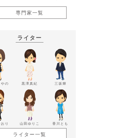
専門家一覧
ライター
あやの
黒澤真紀
三坂輝
かおり
山田ゆりこ
香川とも
ライター一覧