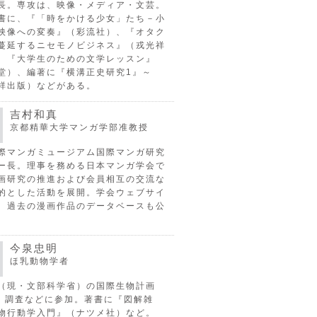
長。専攻は、映像・メディア・文芸。
書に、『「時をかける少女」たち－小
映像への変奏』（彩流社）、『オタク
蔓延するニセモノビジネス』（戎光祥
、『大学生のための文学レッスン』
堂）、編著に『横溝正史研究1』～
祥出版）などがある。
吉村和真
京都精華大学マンガ学部准教授
際マンガミュージアム国際マンガ研究
ー長。理事を務める日本マンガ学会で
画研究の推進および会員相互の交流な
的とした活動を展開。学会ウェブサイ
、過去の漫画作品のデータベースも公
今泉忠明
ほ乳動物学者
（現・文部科学省）の国際生物計画
P）調査などに参加。著書に『図解雑
物行動学入門』（ナツメ社）など。