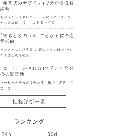
｢年賀状のデザイン｣で分かる性格
診断
あの人からは届いてる？ 年賀状のデザイン
から読み解く送り主の性格と心理
｢寝るときの服装｣で分かる彼の恋
愛傾向
オンとオフの境界線!? 寝るときの服装で分
かる彼の恋愛傾向
｢コーヒーの淹れ方｣で分かる彼の
心の闇診断
コーヒーの淹れ方で分かる、彼のネガティブ
な一面
性格診断一覧
ランキング
24h
30d