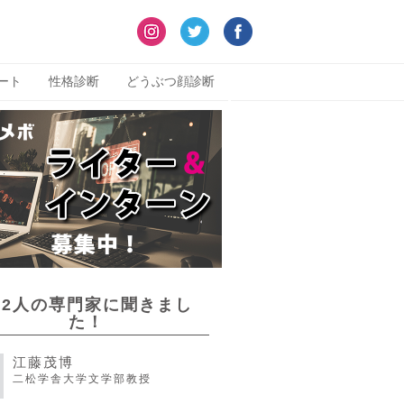
ート
性格診断
どうぶつ顔診断
22人の専門家に聞きまし
た！
江藤茂博
二松学舎大学文学部教授