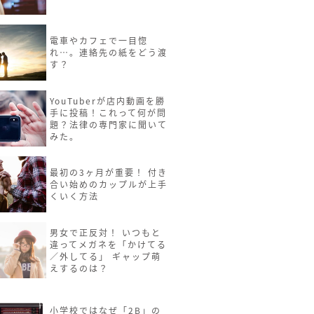
電車やカフェで一目惚
れ…。連絡先の紙をどう渡
す？
YouTuberが店内動画を勝
手に投稿！これって何が問
題？法律の専門家に聞いて
みた。
最初の3ヶ月が重要！ 付き
合い始めのカップルが上手
くいく方法
男女で正反対！ いつもと
違ってメガネを「かけてる
／外してる」 ギャップ萌
えするのは？
小学校ではなぜ「2B」の