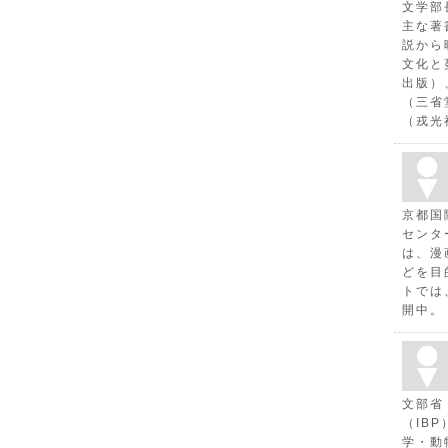
文学部
主な著
説から
文化と
出版）
（三省
（戎光
京都国
センタ
は、漫
どを目
トでは
開中。
文部省
（IB
学・動