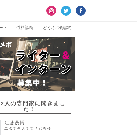
ート
性格診断
どうぶつ顔診断
22人の専門家に聞きまし
た！
江藤茂博
二松学舎大学文学部教授