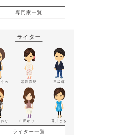
専門家一覧
ライター
あやの
黒澤真紀
三坂輝
かおり
山田ゆりこ
香川とも
ライター一覧