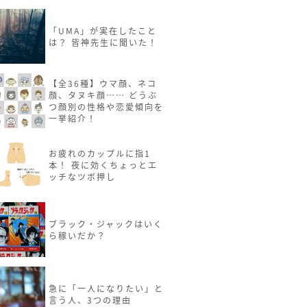
「UMA」が実在したこと
は？ 皆神先生に聞いた！
【全36種】ウマ顔、ネコ
顔、タヌキ顔…… どうぶ
つ顔別の性格や恋愛傾向を
一挙紹介！
お疲れのカップルに指1
本！ 夜に効くちょっとエ
ッチなツボ押し
ブラック・ジャックはいく
ら稼いだか？
急に「一人になりたい」と
言う人、3つの理由