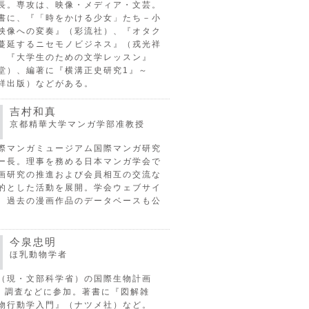
長。専攻は、映像・メディア・文芸。
書に、『「時をかける少女」たち－小
映像への変奏』（彩流社）、『オタク
蔓延するニセモノビジネス』（戎光祥
、『大学生のための文学レッスン』
堂）、編著に『横溝正史研究1』～
祥出版）などがある。
吉村和真
京都精華大学マンガ学部准教授
際マンガミュージアム国際マンガ研究
ー長。理事を務める日本マンガ学会で
画研究の推進および会員相互の交流な
的とした活動を展開。学会ウェブサイ
、過去の漫画作品のデータベースも公
今泉忠明
ほ乳動物学者
（現・文部科学省）の国際生物計画
P）調査などに参加。著書に『図解雑
物行動学入門』（ナツメ社）など。