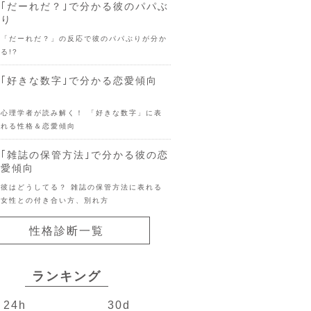
｢だーれだ？｣で分かる彼のパパぶ
り
「だーれだ？」の反応で彼のパパぶりが分か
る!?
｢好きな数字｣で分かる恋愛傾向
心理学者が読み解く！ 「好きな数字」に表
れる性格＆恋愛傾向
｢雑誌の保管方法｣で分かる彼の恋
愛傾向
彼はどうしてる？ 雑誌の保管方法に表れる
女性との付き合い方、別れ方
性格診断一覧
ランキング
24h
30d