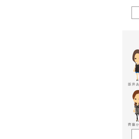
坂井
齊藤