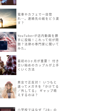
電車やカフェで一目惚
れ…。連絡先の紙をどう渡
す？
YouTuberが店内動画を勝
手に投稿！これって何が問
題？法律の専門家に聞いて
みた。
最初の3ヶ月が重要！ 付き
合い始めのカップルが上手
くいく方法
男女で正反対！ いつもと
違ってメガネを「かけてる
／外してる」 ギャップ萌
えするのは？
小学校ではなぜ「2B」の