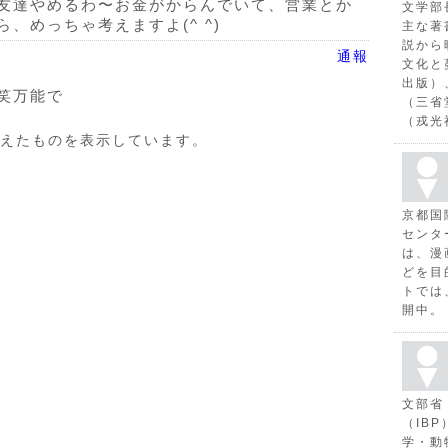
友達やめるわ〜お金がからんでいて、営業とか
文学部
、めっちゃ考えますよ(^ ^)
主な著
説から
通報
文化と
出版）
笑万能で
（三省
（戎光
えたものを表示しています。
京都国
センタ
は、漫
どを目
トでは
開中。
文部省
（IB
学・動