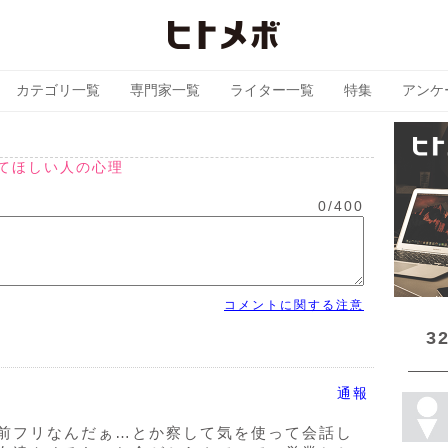
カテゴリ一覧
専門家一覧
ライター一覧
特集
アンケ
してほしい人の心理
0
/
400
コメントに関する注意
3
通報
前フリなんだぁ…とか察して気を使って会話し