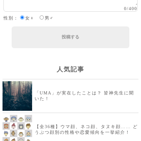
0
/
400
性別：
女♀
男♂
投稿する
人気記事
「UMA」が実在したことは？ 皆神先生に聞
いた！
【全36種】ウマ顔、ネコ顔、タヌキ顔…… ど
うぶつ顔別の性格や恋愛傾向を一挙紹介！