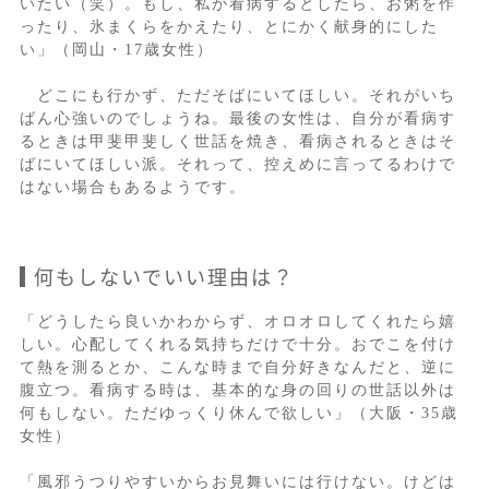
いたい（笑）。もし、私が看病するとしたら、お粥を作
ったり、氷まくらをかえたり、とにかく献身的にした
い」（岡山・17歳女性）
どこにも行かず、ただそばにいてほしい。それがいち
ばん心強いのでしょうね。最後の女性は、自分が看病す
るときは甲斐甲斐しく世話を焼き、看病されるときはそ
ばにいてほしい派。それって、控えめに言ってるわけで
はない場合もあるようです。
何もしないでいい理由は？
「どうしたら良いかわからず、オロオロしてくれたら嬉
しい。心配してくれる気持ちだけで十分。おでこを付け
て熱を測るとか、こんな時まで自分好きなんだと、逆に
腹立つ。看病する時は、基本的な身の回りの世話以外は
何もしない。ただゆっくり休んで欲しい」（大阪・35歳
女性）
「風邪うつりやすいからお見舞いには行けない。けどは