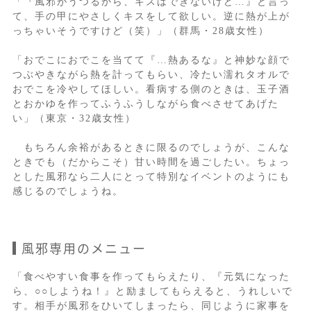
「『風邪がうつるから、キスはできないけど…』と言っ
て、手の甲にやさしくキスをして欲しい。逆に熱が上が
っちゃいそうですけど（笑）」（群馬・28歳女性）
「おでこにおでこを当てて『…熱あるな』と神妙な顔で
つぶやきながら熱を計ってもらい、冷たい濡れタオルで
おでこを冷やしてほしい。看病する側のときは、玉子酒
とおかゆを作ってふうふうしながら食べさせてあげた
い」（東京・32歳女性）
もちろん余裕があるときに限るのでしょうが、こんな
ときでも（だからこそ）甘い時間を過ごしたい。ちょっ
とした風邪なら二人にとって特別なイベントのようにも
感じるのでしょうね。
風邪専用のメニュー
「食べやすい食事を作ってもらえたり、『元気になった
ら、○○しようね！』と励ましてもらえると、うれしいで
す。相手が風邪をひいてしまったら、同じように家事を