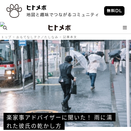
トップ
おもてなしテク／たしなみ
記事本文
楽家事アドバイザーに聞いた！ 雨に濡
れた彼氏の乾かし方