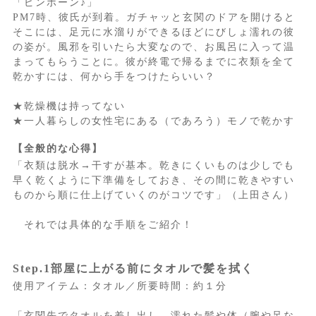
「ピンポーン♪」
PM7時、彼氏が到着。ガチャッと玄関のドアを開けると
そこには、足元に水溜りができるほどにびしょ濡れの彼
の姿が。風邪を引いたら大変なので、お風呂に入って温
まってもらうことに。彼が終電で帰るまでに衣類を全て
乾かすには、何から手をつけたらいい？
★乾燥機は持ってない
★一人暮らしの女性宅にある（であろう）モノで乾かす
【全般的な心得】
「衣類は脱水→干すが基本。乾きにくいものは少しでも
早く乾くように下準備をしておき、その間に乾きやすい
ものから順に仕上げていくのがコツです」（上田さん）
それでは具体的な手順をご紹介！
Step.1部屋に上がる前にタオルで髪を拭く
使用アイテム：タオル／所要時間：約１分
「玄関先でタオルを差し出し、濡れた髪や体（腕や足な