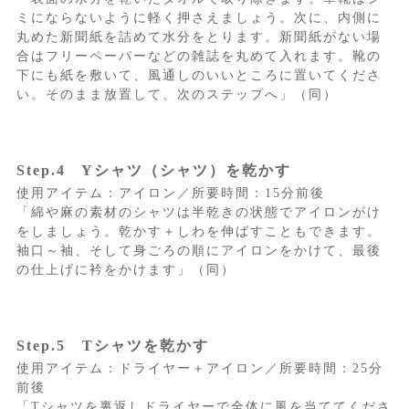
ミにならないように軽く押さえましょう。次に、内側に
丸めた新聞紙を詰めて水分をとります。新聞紙がない場
合はフリーペーパーなどの雑誌を丸めて入れます。靴の
下にも紙を敷いて、風通しのいいところに置いてくださ
い。そのまま放置して、次のステップへ」（同）
Step.4 Yシャツ（シャツ）を乾かす
使用アイテム：アイロン／所要時間：15分前後
「綿や麻の素材のシャツは半乾きの状態でアイロンがけ
をしましょう。乾かす＋しわを伸ばすこともできます。
袖口～袖、そして身ごろの順にアイロンをかけて、最後
の仕上げに衿をかけます」（同）
Step.5 Tシャツを乾かす
使用アイテム：ドライヤー＋アイロン／所要時間：25分
前後
「Tシャツを裏返しドライヤーで全体に風を当ててくださ