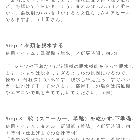
ど）を拭いてもらいましょう。タオルはふんわりと柔ら
かく、柔軟剤のいい香りがすると女性らしさをアピール
できますよ」（上田さん）
Step.2 衣類を脱水する
使用アイテム：洗濯機（脱水）／所要時間：約5分
「Tシャツや下着などは洗濯機の脱水機能を使って脱水し
ます。シャツは脱水しすぎるとしわの原因になるので、
軽め（1分程度）でOKです。脱水し終えたら、すぐハン
ガーにかけて干しておきます。部屋干しの場合は扇風機
やエアコンで風を当てておいてください」（同）
Step.3 靴（スニーカー、革靴）を乾かす-下準備-
使用アイテム：タオル、新聞紙（雑誌）／所要時間：約
１時間（仕上げまでの合計時間）
「表面の水分を乾いたタオルで取り除きます。革靴はシ