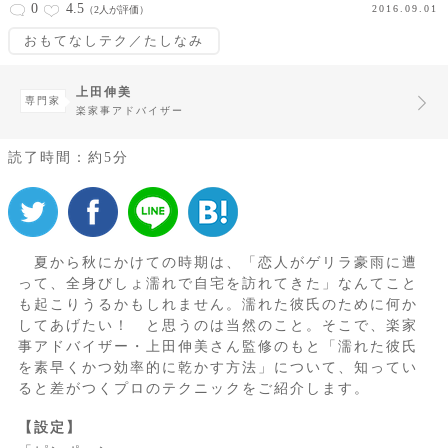
0
4.5
2016.09.01
（2人が評価）
おもてなしテク／たしなみ
上田伸美
専門家
楽家事アドバイザー
読了時間：約5分
夏から秋にかけての時期は、「恋人がゲリラ豪雨に遭
って、全身びしょ濡れで自宅を訪れてきた」なんてこと
も起こりうるかもしれません。濡れた彼氏のために何か
してあげたい！ と思うのは当然のこと。そこで、楽家
事アドバイザー・上田伸美さん監修のもと「濡れた彼氏
を素早くかつ効率的に乾かす方法」について、知ってい
ると差がつくプロのテクニックをご紹介します。
【設定】