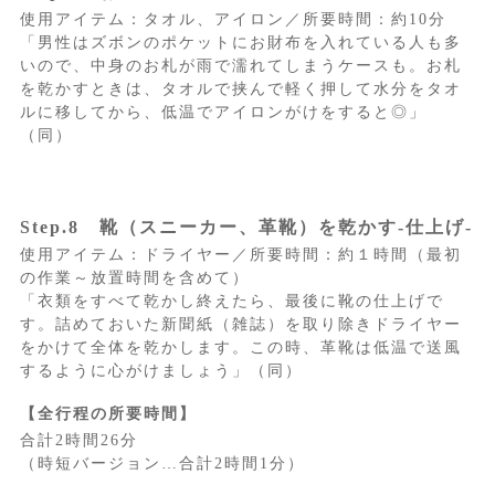
使用アイテム：タオル、アイロン／所要時間：約10分
「男性はズボンのポケットにお財布を入れている人も多
いので、中身のお札が雨で濡れてしまうケースも。お札
を乾かすときは、タオルで挟んで軽く押して水分をタオ
ルに移してから、低温でアイロンがけをすると◎」
（同）
Step.8 靴（スニーカー、革靴）を乾かす-仕上げ-
使用アイテム：ドライヤー／所要時間：約１時間（最初
の作業～放置時間を含めて）
「衣類をすべて乾かし終えたら、最後に靴の仕上げで
す。詰めておいた新聞紙（雑誌）を取り除きドライヤー
をかけて全体を乾かします。この時、革靴は低温で送風
するように心がけましょう」（同）
【全行程の所要時間】
合計2時間26分
（時短バージョン…合計2時間1分）