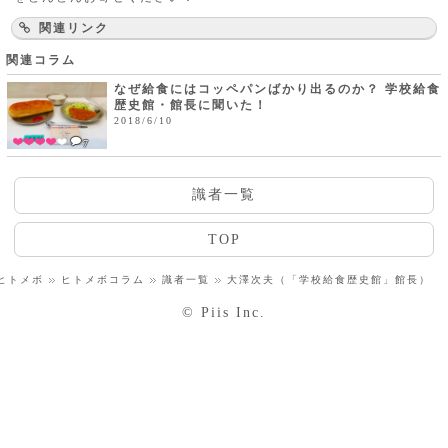
関連リンク
関連コラム
なぜ給食にはコッペパンばかり出るのか？ 学校給食
歴史館・館長に聞いた！
2018/6/10
7
識者一覧
TOP
ヒトメボ
ヒトメボコラム
識者一覧
大澤次夫（「学校給食歴史館」館長）
© Piis Inc.