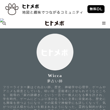
Wicca
夢占い師
フリーライター兼はぐれ占い師。歴史、神秘学や心理学、ゲームや
アニメも得意としている。幼い頃、霊能者にさせられそうなところ
を、祖母の『家の跡継ぎ』という一言で一般人になる事を許され、
学生時代、ゲームにどっぷり浸かるうちに文章に目覚める。歴史に
も興味を持つようになり、その延長で神秘学にも詳しくなって、気
がつけば人様から占いを頼まれるようになった。霊的な制約が多い