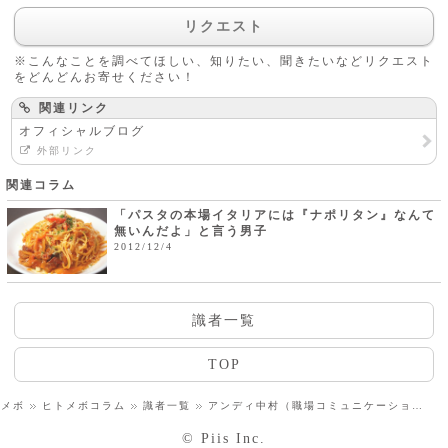
リクエスト
※こんなことを調べてほしい、知りたい、聞きたいなどリクエスト
をどんどんお寄せください！
関連リンク
オフィシャルブログ
外部リンク
関連コラム
「パスタの本場イタリアには『ナポリタン』なんて
無いんだよ」と言う男子
2012/12/4
識者一覧
TOP
トメボ
ヒトメボコラム
識者一覧
アンディ中村（職場コミュニケーション専門家）
© Piis Inc.