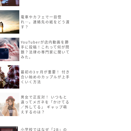
電車やカフェで一目惚
れ…。連絡先の紙をどう渡
す？
YouTuberが店内動画を勝
手に投稿！これって何が問
題？法律の専門家に聞いて
みた。
最初の3ヶ月が重要！ 付き
合い始めのカップルが上手
くいく方法
男女で正反対！ いつもと
違ってメガネを「かけてる
／外してる」 ギャップ萌
えするのは？
小学校ではなぜ「2B」の