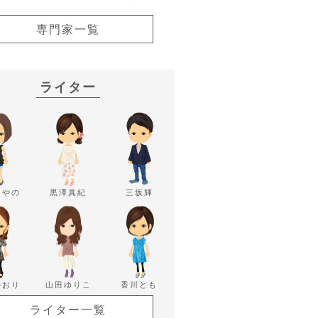
専門家一覧
ライター
あやの
黒澤真紀
三坂輝
かおり
山田ゆりこ
香川とも
ライター一覧