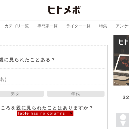
カテゴリ一覧
専門家一覧
ライター一覧
特集
アンケ
親に見られたことある？
名)
男女
年代
3
ところを親に見られたことはありますか？
Table has no columns.
×