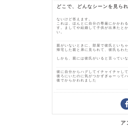
どこで、どんなシーンを見ら
ないけど答えます。
これは、ほんとに自分の尊厳にかかわ
す。ましてや結婚して子供が出来たと
い。
親がいないときに、部屋で彼氏といち
帰宅した親と弟に見られて、彼氏もわ
しかも、親には彼氏がいると言ってい
彼に自分からハグしてイチャイチャし
後ろにいたのに気がつかずぎゅーって
後でからかわれました
ア