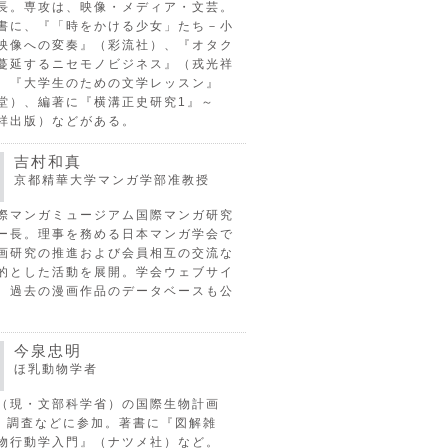
長。専攻は、映像・メディア・文芸。
書に、『「時をかける少女」たち－小
映像への変奏』（彩流社）、『オタク
蔓延するニセモノビジネス』（戎光祥
、『大学生のための文学レッスン』
堂）、編著に『横溝正史研究1』～
祥出版）などがある。
吉村和真
京都精華大学マンガ学部准教授
際マンガミュージアム国際マンガ研究
ー長。理事を務める日本マンガ学会で
画研究の推進および会員相互の交流な
的とした活動を展開。学会ウェブサイ
、過去の漫画作品のデータベースも公
今泉忠明
ほ乳動物学者
（現・文部科学省）の国際生物計画
P）調査などに参加。著書に『図解雑
物行動学入門』（ナツメ社）など。