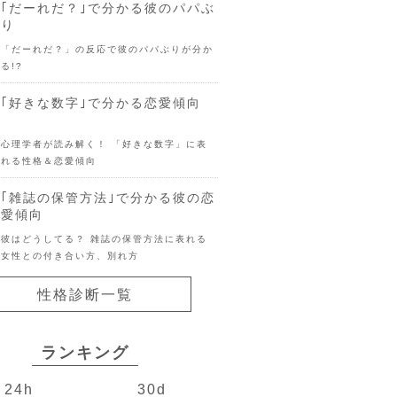
｢だーれだ？｣で分かる彼のパパぶ
り
「だーれだ？」の反応で彼のパパぶりが分か
る!?
｢好きな数字｣で分かる恋愛傾向
心理学者が読み解く！ 「好きな数字」に表
れる性格＆恋愛傾向
｢雑誌の保管方法｣で分かる彼の恋
愛傾向
彼はどうしてる？ 雑誌の保管方法に表れる
女性との付き合い方、別れ方
性格診断一覧
ランキング
24h
30d