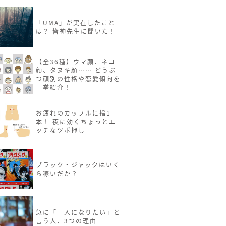
「UMA」が実在したこと
は？ 皆神先生に聞いた！
【全36種】ウマ顔、ネコ
顔、タヌキ顔…… どうぶ
つ顔別の性格や恋愛傾向を
一挙紹介！
お疲れのカップルに指1
本！ 夜に効くちょっとエ
ッチなツボ押し
ブラック・ジャックはいく
ら稼いだか？
急に「一人になりたい」と
言う人、3つの理由