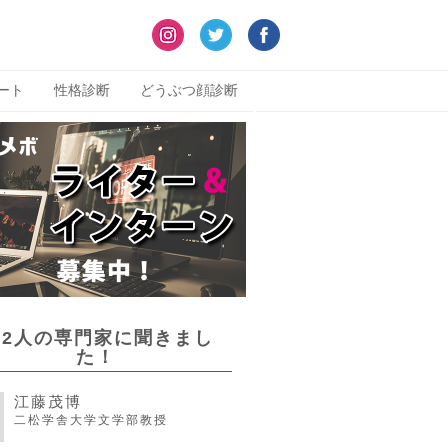
ート
性格診断
どうぶつ顔診断
22人の専門家に聞きまし
た！
江藤茂博
二松学舎大学文学部教授