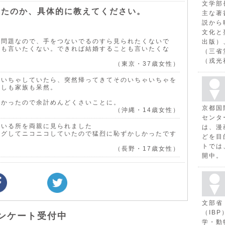
文学部
れたのか、具体的に教えてください。
主な著
説から
文化と
る問題なので、手をつないでるのすら見られたくないで
出版）
かも言いたくない。できれば結婚することも言いたくな
（三省
（戎光
（東京・37歳女性）
ゃいちゃしていたら、突然帰ってきてそのいちゃいちゃを
たしも家族も呆然。
なかったので余計めんどくさいことに。
京都国
（沖縄・14歳女性）
センタ
ている所を両親に見られました
は、漫
ハグしてニコニコしていたので猛烈に恥ずかしかったです
どを目
トでは
（長野・17歳女性）
開中。
文部省
（IB
ンケート受付中
学・動