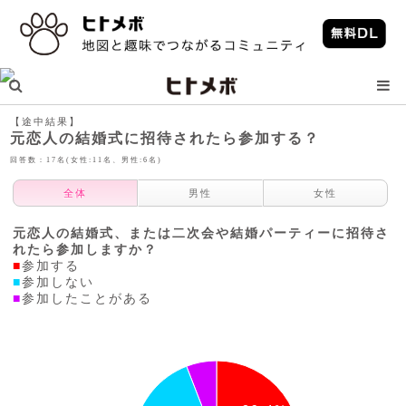
【途中結果】
元恋人の結婚式に招待されたら参加する？
回答数：17名(女性:11名、男性:6名)
全体
男性
女性
元恋人の結婚式、または二次会や結婚パーティーに招待さ
れたら参加しますか？
■
参加する
■
参加しない
■
参加したことがある