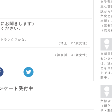
文学部
主な著
説から
文化と
出版）
外にお聞きします）
（三省
てください。
（戎光
でトランクスかな。
（埼玉・27歳女性）
京都国
（神奈川・31歳女性）
センタ
は、漫
どを目
トでは
開中。
ンケート受付中
文部省
（IB
学・動