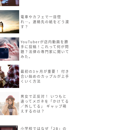
電車やカフェで一目惚
れ…。連絡先の紙をどう渡
す？
YouTuberが店内動画を勝
手に投稿！これって何が問
題？法律の専門家に聞いて
みた。
最初の3ヶ月が重要！ 付き
合い始めのカップルが上手
くいく方法
男女で正反対！ いつもと
違ってメガネを「かけてる
／外してる」 ギャップ萌
えするのは？
小学校ではなぜ「2B」の