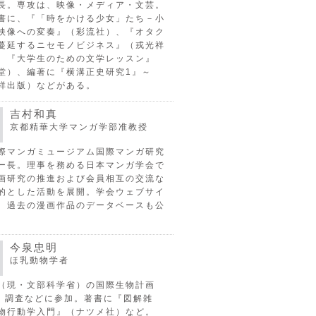
長。専攻は、映像・メディア・文芸。
書に、『「時をかける少女」たち－小
映像への変奏』（彩流社）、『オタク
蔓延するニセモノビジネス』（戎光祥
、『大学生のための文学レッスン』
堂）、編著に『横溝正史研究1』～
祥出版）などがある。
吉村和真
京都精華大学マンガ学部准教授
際マンガミュージアム国際マンガ研究
ー長。理事を務める日本マンガ学会で
画研究の推進および会員相互の交流な
的とした活動を展開。学会ウェブサイ
、過去の漫画作品のデータベースも公
今泉忠明
ほ乳動物学者
（現・文部科学省）の国際生物計画
P）調査などに参加。著書に『図解雑
物行動学入門』（ナツメ社）など。