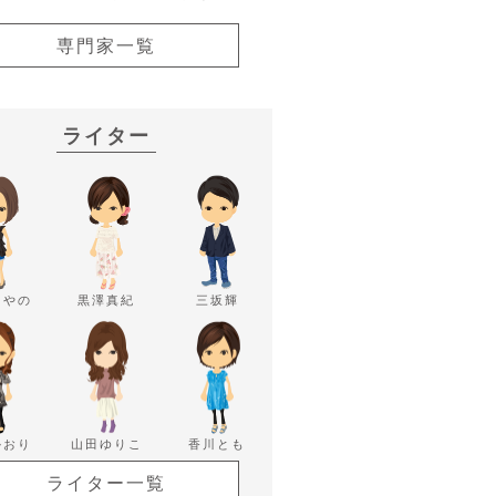
専門家一覧
ライター
あやの
黒澤真紀
三坂輝
かおり
山田ゆりこ
香川とも
ライター一覧