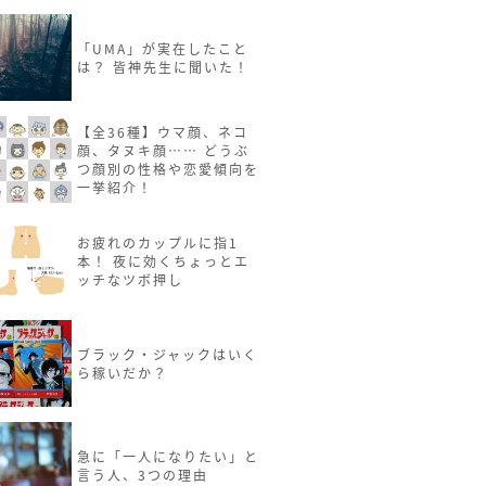
「UMA」が実在したこと
は？ 皆神先生に聞いた！
【全36種】ウマ顔、ネコ
顔、タヌキ顔…… どうぶ
つ顔別の性格や恋愛傾向を
一挙紹介！
お疲れのカップルに指1
本！ 夜に効くちょっとエ
ッチなツボ押し
ブラック・ジャックはいく
ら稼いだか？
急に「一人になりたい」と
言う人、3つの理由