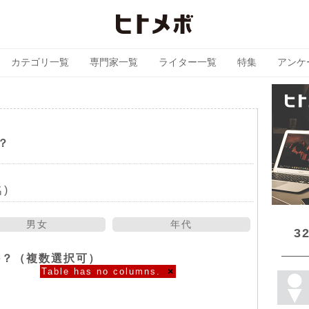
カテゴリ一覧
専門家一覧
ライター一覧
特集
アンケ
？
)
男女
年代
3
か？（複数選択可）
Table has no columns.
×