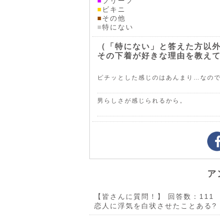
■
ブリーフ
■
ビキニ
■
その他
■
特にない
（「特にない」と答えた方以
その下着が好きな理由を教え
ピチッとした感じのはあんまり…なの
男らしさが感じられるから。
ア
【皆さんに質問！】
回答数：111
恋人に浮気を白状させたことある?