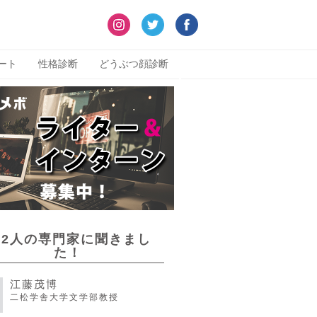
ート
性格診断
どうぶつ顔診断
22人の専門家に聞きまし
た！
江藤茂博
二松学舎大学文学部教授