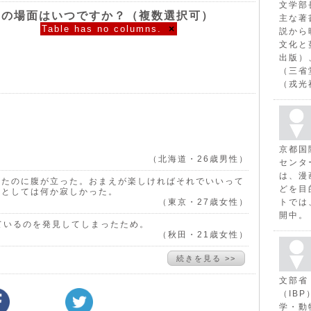
文学部
その場面はいつですか？（複数選択可）
主な著
Table has no columns.
×
説から
文化と
出版）
（三省
（戎光
？
京都国
（北海道・26歳男性）
センタ
は、漫
いたのに腹が立った。おまえが楽しければそれでいいって
どを目
私としては何か寂しかった。
（東京・27歳女性）
トでは
開中。
ているのを発見してしまったため。
（秋田・21歳女性）
続きを見る >>
文部省
（IB
学・動