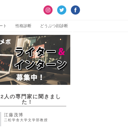
ート
性格診断
どうぶつ顔診断
22人の専門家に聞きまし
た！
江藤茂博
二松学舎大学文学部教授