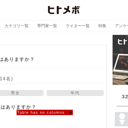
カテゴリ一覧
専門家一覧
ライター一覧
特集
アンケ
はありますか？
14名)
男女
年代
3
とはありますか？
Table has no columns.
×