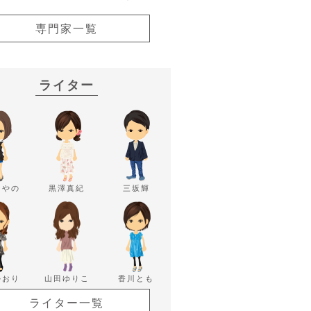
専門家一覧
ライター
あやの
黒澤真紀
三坂輝
かおり
山田ゆりこ
香川とも
ライター一覧