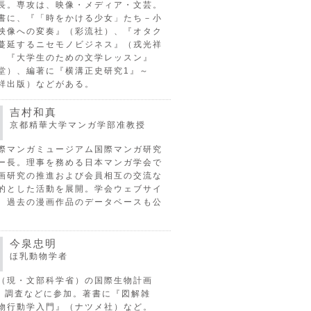
長。専攻は、映像・メディア・文芸。
書に、『「時をかける少女」たち－小
映像への変奏』（彩流社）、『オタク
蔓延するニセモノビジネス』（戎光祥
、『大学生のための文学レッスン』
堂）、編著に『横溝正史研究1』～
祥出版）などがある。
吉村和真
京都精華大学マンガ学部准教授
際マンガミュージアム国際マンガ研究
ー長。理事を務める日本マンガ学会で
画研究の推進および会員相互の交流な
的とした活動を展開。学会ウェブサイ
、過去の漫画作品のデータベースも公
今泉忠明
ほ乳動物学者
（現・文部科学省）の国際生物計画
P）調査などに参加。著書に『図解雑
物行動学入門』（ナツメ社）など。