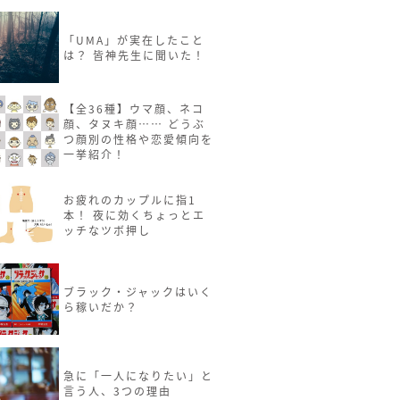
「UMA」が実在したこと
は？ 皆神先生に聞いた！
【全36種】ウマ顔、ネコ
顔、タヌキ顔…… どうぶ
つ顔別の性格や恋愛傾向を
一挙紹介！
お疲れのカップルに指1
本！ 夜に効くちょっとエ
ッチなツボ押し
ブラック・ジャックはいく
ら稼いだか？
急に「一人になりたい」と
言う人、3つの理由