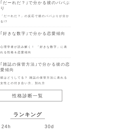
｢だーれだ？｣で分かる彼のパパぶ
り
「だーれだ？」の反応で彼のパパぶりが分か
る!?
｢好きな数字｣で分かる恋愛傾向
心理学者が読み解く！ 「好きな数字」に表
れる性格＆恋愛傾向
｢雑誌の保管方法｣で分かる彼の恋
愛傾向
彼はどうしてる？ 雑誌の保管方法に表れる
女性との付き合い方、別れ方
性格診断一覧
ランキング
24h
30d