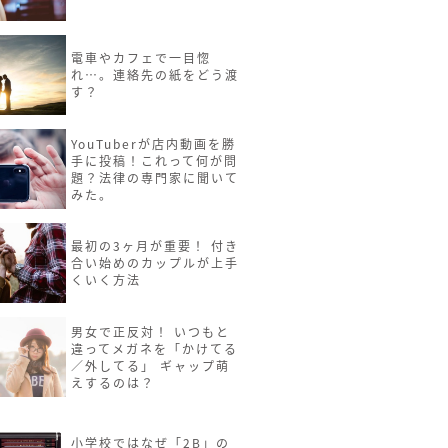
電車やカフェで一目惚
れ…。連絡先の紙をどう渡
す？
YouTuberが店内動画を勝
手に投稿！これって何が問
題？法律の専門家に聞いて
みた。
最初の3ヶ月が重要！ 付き
合い始めのカップルが上手
くいく方法
男女で正反対！ いつもと
違ってメガネを「かけてる
／外してる」 ギャップ萌
えするのは？
小学校ではなぜ「2B」の