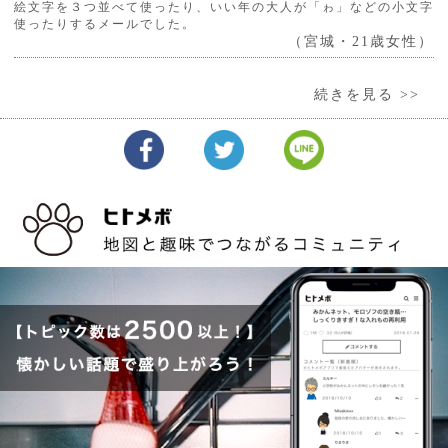
絵文字を３つ並べて使ったり、いい年の大人が「ゎ」などの小文字
使ったりするメールでした。
（宮城・21歳女性）
続きを見る >>