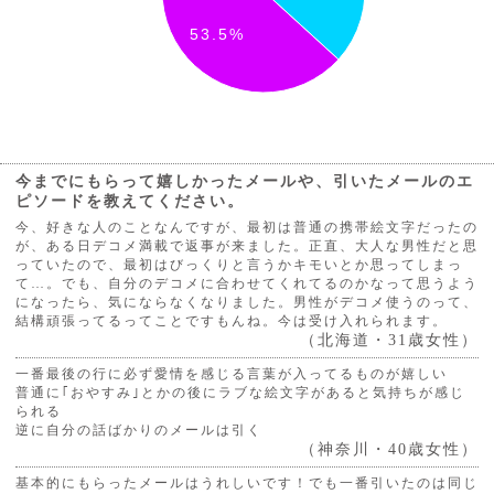
53.5%
今までにもらって嬉しかったメールや、引いたメールのエ
ピソードを教えてください。
今、好きな人のことなんですが、最初は普通の携帯絵文字だったの
が、ある日デコメ満載で返事が来ました。正直、大人な男性だと思
っていたので、最初はびっくりと言うかキモいとか思ってしまっ
て…。でも、自分のデコメに合わせてくれてるのかなって思うよう
になったら、気にならなくなりました。男性がデコメ使うのって、
結構頑張ってるってことですもんね。今は受け入れられます。
（北海道・31歳女性）
一番最後の行に必ず愛情を感じる言葉が入ってるものが嬉しい
普通に｢おやすみ｣とかの後にラブな絵文字があると気持ちが感じ
られる
逆に自分の話ばかりのメールは引く
（神奈川・40歳女性）
基本的にもらったメールはうれしいです！でも一番引いたのは同じ