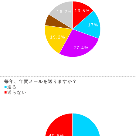
13.5%
16.2%
17%
19.2%
27.4%
毎年、年賀メールを送りますか？
■
送る
■
送らない
40.6%