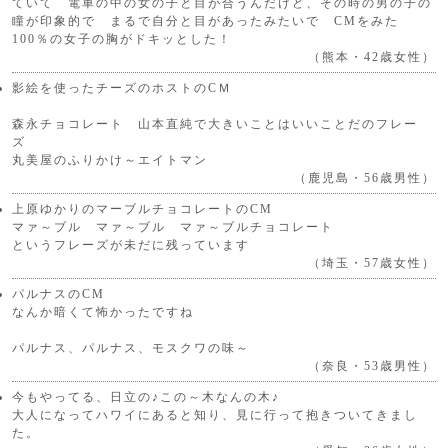
ていて 電車の中の女の子と目が合うんだけど、その時の男の子の
瞳が印象的で まるで自分と目があったみたいで CMをみた
100％の女子の胸がドキッとした！
（熊本・42歳女性）
影絵を使ったチーズのホストのCＭ
森永チョコレート 山本直純で大きいことはいいことだのフレー
ズ
丸美屋のふりかけ～エイトマン
（鹿児島・56歳男性）
上原ゆかりのマーブルチョコレートのCM
マァ～ブル マァ～ブル マァ～ブルチョコレート
というフレーズが未だに残っています
（埼玉・57歳女性）
パルナスのCM
なんか暗くて怖かったですね
パルナス、パルナス、モスクワの味～
（奈良・53歳男性）
今もやってる、日立の♪この～木なんの木♪
大人になってハワイにあると知り、見に行って抱きついてきまし
た。