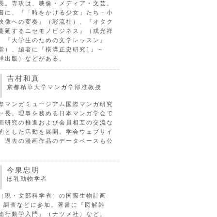
長。専攻は、映像・メディア・文芸。
書に、『「時をかける少女」たち－小
映像への変奏』（彩流社）、『オタク
蔓延するニセモノビジネス』（戎光祥
、『大学生のための文学レッスン』
堂）、編著に『横溝正史研究1』～
祥出版）などがある。
吉村和真
京都精華大学マンガ学部准教授
際マンガミュージアム国際マンガ研究
ー長。理事を務める日本マンガ学会で
画研究の推進および会員相互の交流な
的とした活動を展開。学会ウェブサイ
、過去の漫画作品のデータベースも公
今泉忠明
ほ乳動物学者
（現・文部科学省）の国際生物計画
P）調査などに参加。著書に『図解雑
物行動学入門』（ナツメ社）など。