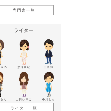
専門家一覧
ライター
あやの
黒澤真紀
三坂輝
かおり
山田ゆりこ
香川とも
ライター一覧