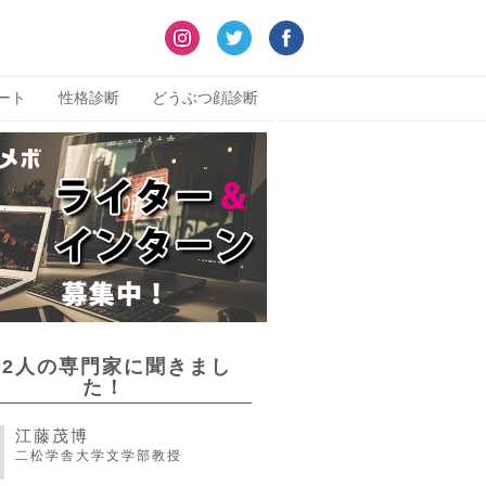
ート
性格診断
どうぶつ顔診断
22人の専門家に聞きまし
た！
江藤茂博
二松学舎大学文学部教授