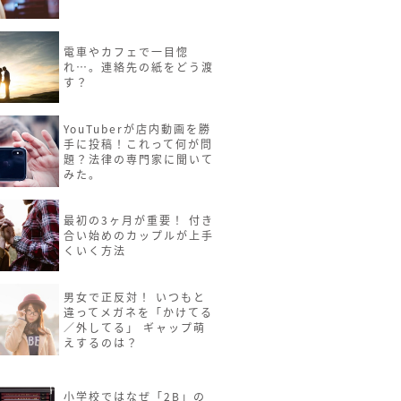
電車やカフェで一目惚
れ…。連絡先の紙をどう渡
す？
YouTuberが店内動画を勝
手に投稿！これって何が問
題？法律の専門家に聞いて
みた。
最初の3ヶ月が重要！ 付き
合い始めのカップルが上手
くいく方法
男女で正反対！ いつもと
違ってメガネを「かけてる
／外してる」 ギャップ萌
えするのは？
小学校ではなぜ「2B」の