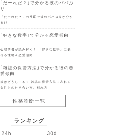
｢だーれだ？｣で分かる彼のパパぶ
り
「だーれだ？」の反応で彼のパパぶりが分か
る!?
｢好きな数字｣で分かる恋愛傾向
心理学者が読み解く！ 「好きな数字」に表
れる性格＆恋愛傾向
｢雑誌の保管方法｣で分かる彼の恋
愛傾向
彼はどうしてる？ 雑誌の保管方法に表れる
女性との付き合い方、別れ方
性格診断一覧
ランキング
24h
30d