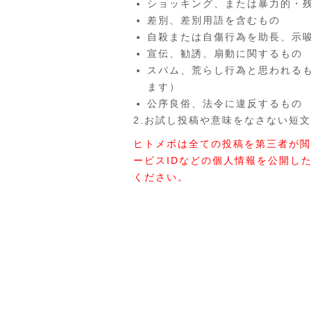
ショッキング、または暴力的・
差別、差別用語を含むもの
自殺または自傷行為を助長、示
宣伝、勧誘、扇動に関するもの
スパム、荒らし行為と思われる
ます）
公序良俗、法令に違反するもの
2.お試し投稿や意味をなさない短文
ヒトメボは全ての投稿を第三者が閲
ービスIDなどの個人情報を公開し
ください。