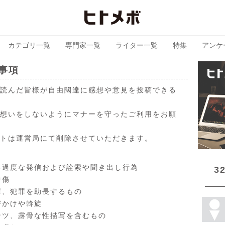
カテゴリ一覧
専門家一覧
ライター一覧
特集
アンケ
事項
読んだ皆様が自由闊達に感想や意見を投稿できる
想いをしないようにマナーを守ったご利用をお願
トは運営局にて削除させていただきます。
る過度な発信および詮索や聞き出し行為
3
中傷
罪、犯罪を助長するもの
びかけや斡旋
ンツ、露骨な性描写を含むもの