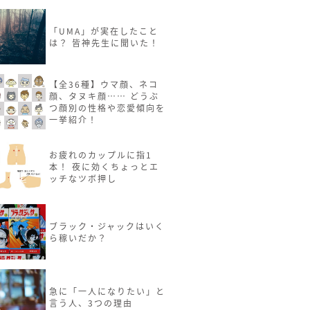
「UMA」が実在したこと
は？ 皆神先生に聞いた！
【全36種】ウマ顔、ネコ
顔、タヌキ顔…… どうぶ
つ顔別の性格や恋愛傾向を
一挙紹介！
お疲れのカップルに指1
本！ 夜に効くちょっとエ
ッチなツボ押し
ブラック・ジャックはいく
ら稼いだか？
急に「一人になりたい」と
言う人、3つの理由