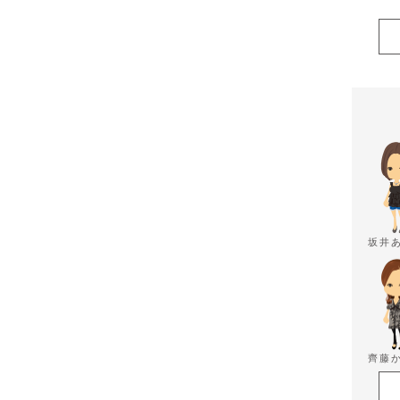
坂井
齊藤