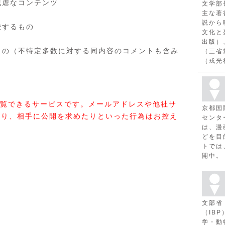
残虐なコンテンツ
文学部
主な著
説から
唆するもの
文化と
出版）
もの（不特定多数に対する同内容のコメントも含み
（三省
（戎光
覧できるサービスです。メールアドレスや他社サ
京都国
たり、相手に公開を求めたりといった行為はお控え
センタ
は、漫
どを目
トでは
開中。
文部省
（IB
学・動