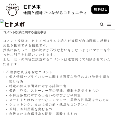
コメント投稿に関する注意事項
コメント投稿は、ヒトメボコラムを読んだ皆様が自由闊達に感想や
意見を投稿できる機能です。
投稿にあたって、他の読者が不快な想いをしないようにマナーを守
ったご利用をお願いいたします。
また、以下の内容に該当するコメントは運営局にて削除させていた
だきます。
1.不適切な表現を含むコメント
個人情報やプライバシーに関する過度な発信および詮索や聞き
出し行為
特定の個人や団体に対する誹謗中傷
脅迫、詐欺、ストーカー等の犯罪、犯罪を助長するもの
不特定多数に対する出会いの呼びかけや斡旋
ヌードまたはわいせつなコンテンツ、露骨な性描写を含むもの
ショッキング、または暴力的・残虐なコンテンツ
差別、差別用語を含むもの
自殺または自傷行為を助長、示唆するもの