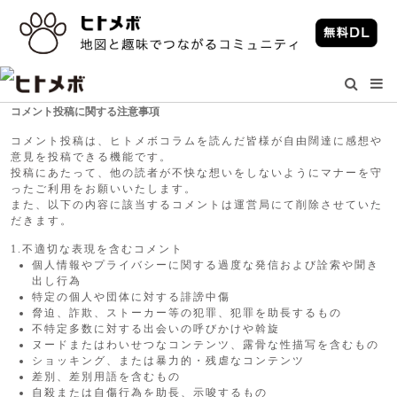
コメント投稿に関する注意事項
コメント投稿は、ヒトメボコラムを読んだ皆様が自由闊達に感想や
意見を投稿できる機能です。
投稿にあたって、他の読者が不快な想いをしないようにマナーを守
ったご利用をお願いいたします。
また、以下の内容に該当するコメントは運営局にて削除させていた
だきます。
1.不適切な表現を含むコメント
個人情報やプライバシーに関する過度な発信および詮索や聞き
出し行為
特定の個人や団体に対する誹謗中傷
脅迫、詐欺、ストーカー等の犯罪、犯罪を助長するもの
不特定多数に対する出会いの呼びかけや斡旋
ヌードまたはわいせつなコンテンツ、露骨な性描写を含むもの
ショッキング、または暴力的・残虐なコンテンツ
差別、差別用語を含むもの
自殺または自傷行為を助長、示唆するもの