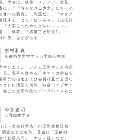
長。専攻は、映像・メディア・文芸。
書に、『「時をかける少女」たち－小
映像への変奏』（彩流社）、『オタク
蔓延するニセモノビジネス』（戎光祥
、『大学生のための文学レッスン』
堂）、編著に『横溝正史研究1』～
祥出版）などがある。
吉村和真
京都精華大学マンガ学部准教授
際マンガミュージアム国際マンガ研究
ー長。理事を務める日本マンガ学会で
画研究の推進および会員相互の交流な
的とした活動を展開。学会ウェブサイ
、過去の漫画作品のデータベースも公
今泉忠明
ほ乳動物学者
（現・文部科学省）の国際生物計画
P）調査などに参加。著書に『図解雑
物行動学入門』（ナツメ社）など。