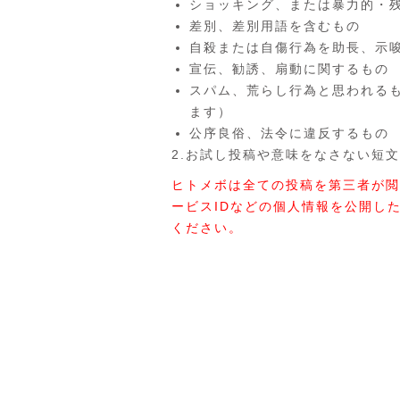
ショッキング、または暴力的・
差別、差別用語を含むもの
自殺または自傷行為を助長、示
宣伝、勧誘、扇動に関するもの
スパム、荒らし行為と思われる
ます）
公序良俗、法令に違反するもの
2.お試し投稿や意味をなさない短文
ヒトメボは全ての投稿を第三者が閲
ービスIDなどの個人情報を公開し
ください。