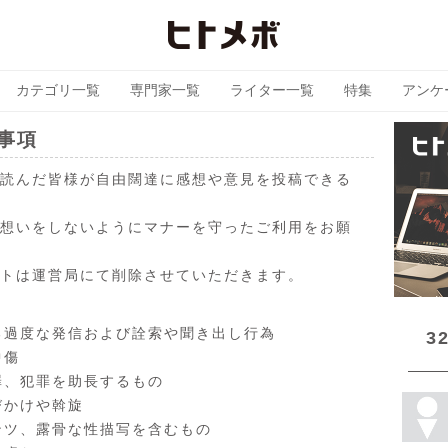
カテゴリ一覧
専門家一覧
ライター一覧
特集
アンケ
事項
読んだ皆様が自由闊達に感想や意見を投稿できる
想いをしないようにマナーを守ったご利用をお願
トは運営局にて削除させていただきます。
る過度な発信および詮索や聞き出し行為
3
中傷
罪、犯罪を助長するもの
びかけや斡旋
ンツ、露骨な性描写を含むもの