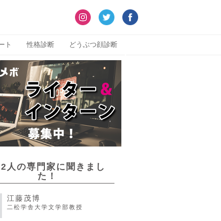
ート
性格診断
どうぶつ顔診断
22人の専門家に聞きまし
た！
江藤茂博
二松学舎大学文学部教授