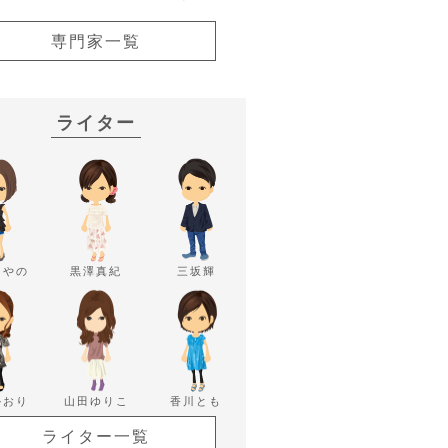
専門家一覧
ライター
あやの
黒澤真紀
三坂輝
かおり
山田ゆりこ
香川とも
ライター一覧