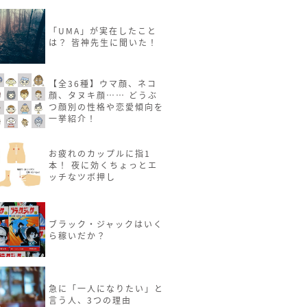
「UMA」が実在したこと
は？ 皆神先生に聞いた！
【全36種】ウマ顔、ネコ
顔、タヌキ顔…… どうぶ
つ顔別の性格や恋愛傾向を
一挙紹介！
お疲れのカップルに指1
本！ 夜に効くちょっとエ
ッチなツボ押し
ブラック・ジャックはいく
ら稼いだか？
急に「一人になりたい」と
言う人、3つの理由