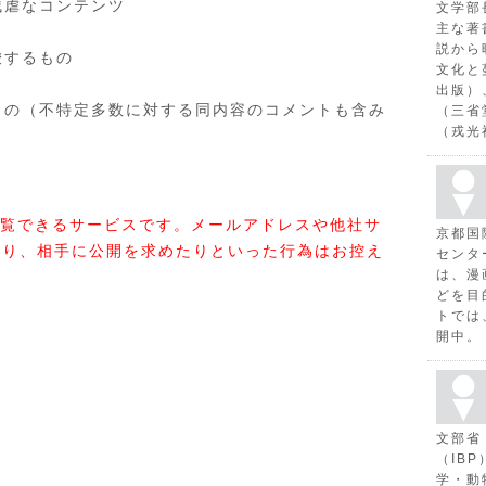
残虐なコンテンツ
文学部
主な著
説から
唆するもの
文化と
出版）
もの（不特定多数に対する同内容のコメントも含み
（三省
（戎光
覧できるサービスです。メールアドレスや他社サ
京都国
たり、相手に公開を求めたりといった行為はお控え
センタ
は、漫
どを目
トでは
開中。
文部省
（IB
学・動