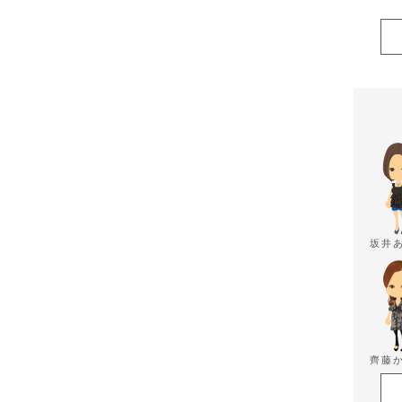
坂井
齊藤