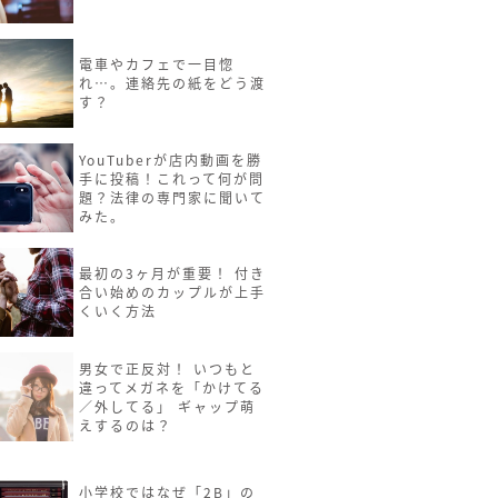
電車やカフェで一目惚
れ…。連絡先の紙をどう渡
す？
YouTuberが店内動画を勝
手に投稿！これって何が問
題？法律の専門家に聞いて
みた。
最初の3ヶ月が重要！ 付き
合い始めのカップルが上手
くいく方法
男女で正反対！ いつもと
違ってメガネを「かけてる
／外してる」 ギャップ萌
えするのは？
小学校ではなぜ「2B」の