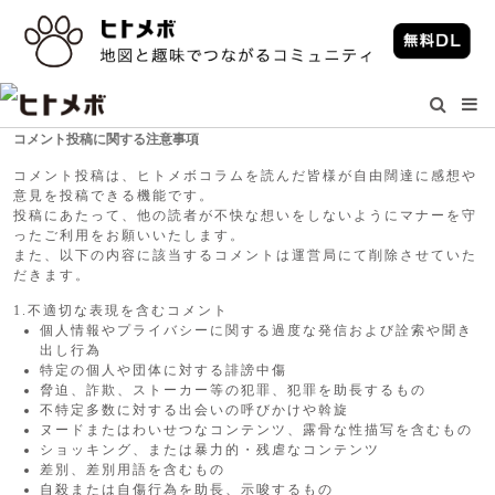
コメント投稿に関する注意事項
コメント投稿は、ヒトメボコラムを読んだ皆様が自由闊達に感想や
意見を投稿できる機能です。
投稿にあたって、他の読者が不快な想いをしないようにマナーを守
ったご利用をお願いいたします。
また、以下の内容に該当するコメントは運営局にて削除させていた
だきます。
1.不適切な表現を含むコメント
個人情報やプライバシーに関する過度な発信および詮索や聞き
出し行為
特定の個人や団体に対する誹謗中傷
脅迫、詐欺、ストーカー等の犯罪、犯罪を助長するもの
不特定多数に対する出会いの呼びかけや斡旋
ヌードまたはわいせつなコンテンツ、露骨な性描写を含むもの
ショッキング、または暴力的・残虐なコンテンツ
差別、差別用語を含むもの
自殺または自傷行為を助長、示唆するもの