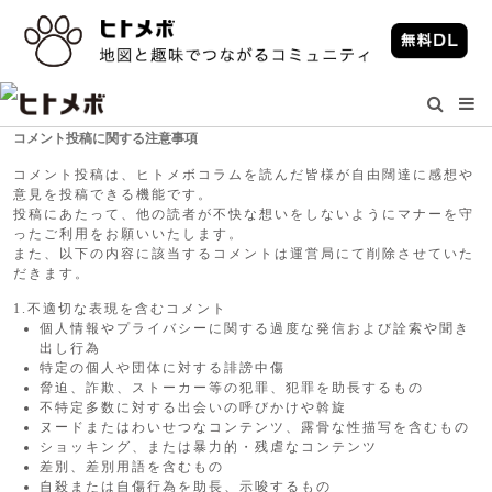
コメント投稿に関する注意事項
コメント投稿は、ヒトメボコラムを読んだ皆様が自由闊達に感想や
意見を投稿できる機能です。
投稿にあたって、他の読者が不快な想いをしないようにマナーを守
ったご利用をお願いいたします。
また、以下の内容に該当するコメントは運営局にて削除させていた
だきます。
1.不適切な表現を含むコメント
個人情報やプライバシーに関する過度な発信および詮索や聞き
出し行為
特定の個人や団体に対する誹謗中傷
脅迫、詐欺、ストーカー等の犯罪、犯罪を助長するもの
不特定多数に対する出会いの呼びかけや斡旋
ヌードまたはわいせつなコンテンツ、露骨な性描写を含むもの
ショッキング、または暴力的・残虐なコンテンツ
差別、差別用語を含むもの
自殺または自傷行為を助長、示唆するもの