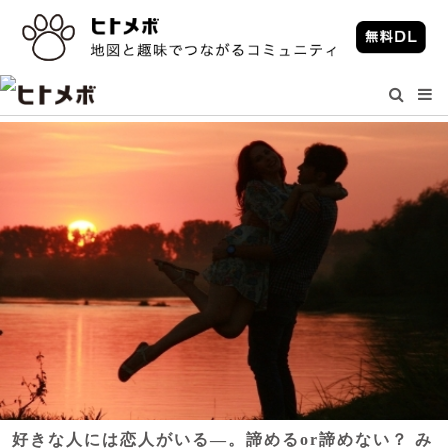
好きな人には恋人がいる―。諦めるor諦めない？ み