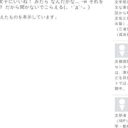
子にいいね！ みたら なんだかな… -w それを
文学部
 だから聞かないでこらえる(。･´д`･。)
主な著
説から
えたものを表示しています。
文化と
出版）
（三省
（戎光
京都国
センタ
は、漫
どを目
トでは
開中。
文部省
（IB
学・動