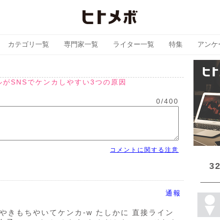
カテゴリ一覧
専門家一覧
ライター一覧
特集
アンケ
ルがSNSでケンカしやすい3つの原因
0
/
400
コメントに関する注意
3
通報
やきもちやいてケンカ-w たしかに 直接ライン