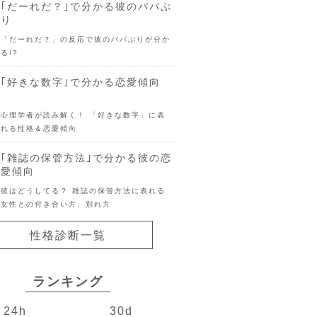
｢だーれだ？｣で分かる彼のパパぶ
り
「だーれだ？」の反応で彼のパパぶりが分か
る!?
｢好きな数字｣で分かる恋愛傾向
心理学者が読み解く！ 「好きな数字」に表
れる性格＆恋愛傾向
｢雑誌の保管方法｣で分かる彼の恋
愛傾向
彼はどうしてる？ 雑誌の保管方法に表れる
女性との付き合い方、別れ方
性格診断一覧
ランキング
24h
30d