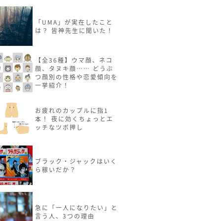
「UMA」が実在したこと
は？ 皆神先生に聞いた！
【全36種】ウマ顔、ネコ
顔、タヌキ顔…… どうぶ
つ顔別の性格や恋愛傾向を
一挙紹介！
お疲れのカップルに指1
本！ 夜に効くちょっとエ
ッチなツボ押し
ブラック・ジャックはいく
ら稼いだか？
急に「一人になりたい」と
言う人、3つの理由