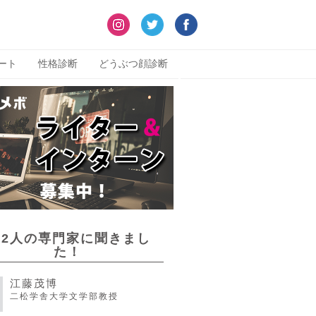
ート
性格診断
どうぶつ顔診断
22人の専門家に聞きまし
た！
江藤茂博
二松学舎大学文学部教授