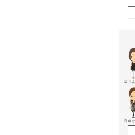
坂井
齊藤