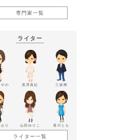
専門家一覧
ライター
あやの
黒澤真紀
三坂輝
かおり
山田ゆりこ
香川とも
ライター一覧