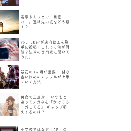
電車やカフェで一目惚
れ…。連絡先の紙をどう渡
す？
YouTuberが店内動画を勝
手に投稿！これって何が問
題？法律の専門家に聞いて
みた。
最初の3ヶ月が重要！ 付き
合い始めのカップルが上手
くいく方法
男女で正反対！ いつもと
違ってメガネを「かけてる
／外してる」 ギャップ萌
えするのは？
小学校ではなぜ「2B」の