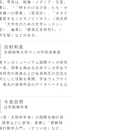
長。専攻は、映像・メディア・文芸。
書に、『「時をかける少女」たち－小
映像への変奏』（彩流社）、『オタク
蔓延するニセモノビジネス』（戎光祥
、『大学生のための文学レッスン』
堂）、編著に『横溝正史研究1』～
祥出版）などがある。
吉村和真
京都精華大学マンガ学部准教授
際マンガミュージアム国際マンガ研究
ー長。理事を務める日本マンガ学会で
画研究の推進および会員相互の交流な
的とした活動を展開。学会ウェブサイ
、過去の漫画作品のデータベースも公
今泉忠明
ほ乳動物学者
（現・文部科学省）の国際生物計画
P）調査などに参加。著書に『図解雑
物行動学入門』（ナツメ社）など。