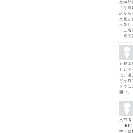
文学部
主な著
説から
文化と
出版）
（三省
（戎光
京都国
センタ
は、漫
どを目
トでは
開中。
文部省
（IB
学・動