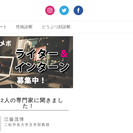
ート
性格診断
どうぶつ顔診断
22人の専門家に聞きまし
た！
江藤茂博
二松学舎大学文学部教授