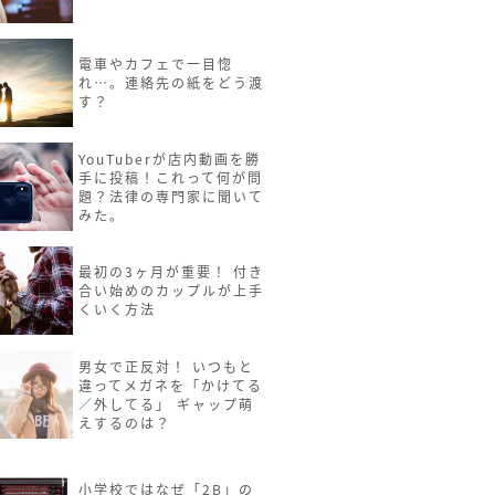
電車やカフェで一目惚
れ…。連絡先の紙をどう渡
す？
YouTuberが店内動画を勝
手に投稿！これって何が問
題？法律の専門家に聞いて
みた。
最初の3ヶ月が重要！ 付き
合い始めのカップルが上手
くいく方法
男女で正反対！ いつもと
違ってメガネを「かけてる
／外してる」 ギャップ萌
えするのは？
小学校ではなぜ「2B」の