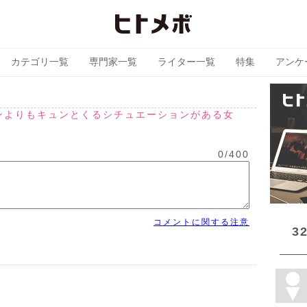
カテゴリ一覧
専門家一覧
ライター一覧
特集
アンケ
ドンよりもキュンとくるシチュエーションがある女
0
/
400
コメントに関する注意
3