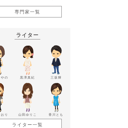
専門家一覧
ライター
あやの
黒澤真紀
三坂輝
かおり
山田ゆりこ
香川とも
ライター一覧