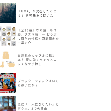
「UMA」が実在したこと
は？ 皆神先生に聞いた！
【全36種】ウマ顔、ネコ
顔、タヌキ顔…… どうぶ
つ顔別の性格や恋愛傾向を
一挙紹介！
お疲れのカップルに指1
本！ 夜に効くちょっとエ
ッチなツボ押し
ブラック・ジャックはいく
ら稼いだか？
急に「一人になりたい」と
言う人、3つの理由