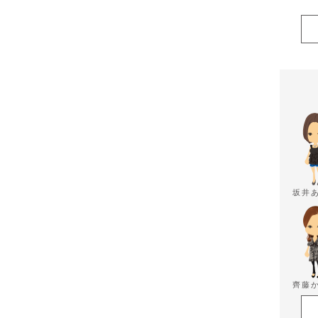
坂井
齊藤