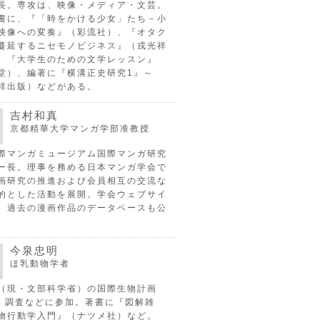
長。専攻は、映像・メディア・文芸。
書に、『「時をかける少女」たち－小
映像への変奏』（彩流社）、『オタク
蔓延するニセモノビジネス』（戎光祥
、『大学生のための文学レッスン』
堂）、編著に『横溝正史研究1』～
祥出版）などがある。
吉村和真
京都精華大学マンガ学部准教授
際マンガミュージアム国際マンガ研究
ー長。理事を務める日本マンガ学会で
画研究の推進および会員相互の交流な
的とした活動を展開。学会ウェブサイ
、過去の漫画作品のデータベースも公
今泉忠明
ほ乳動物学者
（現・文部科学省）の国際生物計画
P）調査などに参加。著書に『図解雑
物行動学入門』（ナツメ社）など。