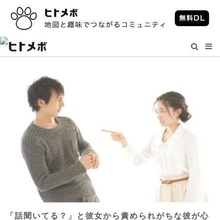
「話聞いてる？」と彼女から責められがちな彼が心