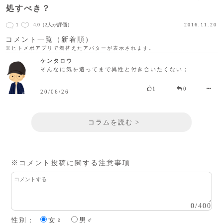
処すべき？
1
4.0
（2人が評価）
2016.11.20
コメント一覧（新着順）
※ヒトメボアプリで着替えたアバターが表示されます。
ケンタロウ
そんなに気を遣ってまで異性と付き合いたくない；
1
0
20/06/26
コラムを読む >
※コメント投稿に関する注意事項
0
/
400
性別：
女♀
男♂