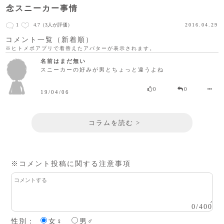
念スニーカー事情
1
4.7
（3人が評価）
2016.04.29
コメント一覧（新着順）
※ヒトメボアプリで着替えたアバターが表示されます。
名前はまだ無い
スニーカーの好みが男とちょっと違うよね
0
0
19/04/06
コラムを読む >
※コメント投稿に関する注意事項
0
/
400
性別：
女♀
男♂