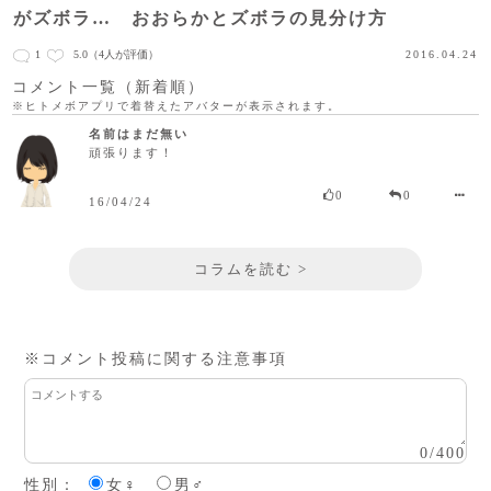
がズボラ… おおらかとズボラの見分け方
1
5.0
（4人が評価）
2016.04.24
コメント一覧（新着順）
※ヒトメボアプリで着替えたアバターが表示されます。
名前はまだ無い
頑張ります！
0
0
16/04/24
コラムを読む >
※コメント投稿に関する注意事項
0
/
400
性別：
女♀
男♂