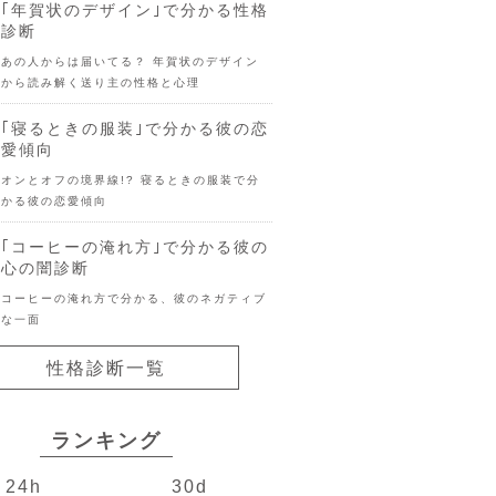
｢年賀状のデザイン｣で分かる性格
診断
あの人からは届いてる？ 年賀状のデザイン
から読み解く送り主の性格と心理
｢寝るときの服装｣で分かる彼の恋
愛傾向
オンとオフの境界線!? 寝るときの服装で分
かる彼の恋愛傾向
｢コーヒーの淹れ方｣で分かる彼の
心の闇診断
コーヒーの淹れ方で分かる、彼のネガティブ
な一面
性格診断一覧
ランキング
24h
30d