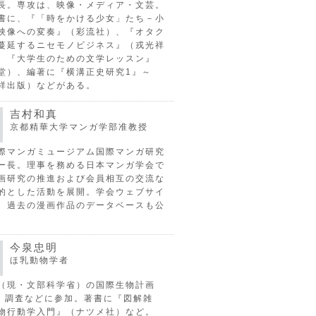
長。専攻は、映像・メディア・文芸。
書に、『「時をかける少女」たち－小
映像への変奏』（彩流社）、『オタク
蔓延するニセモノビジネス』（戎光祥
、『大学生のための文学レッスン』
堂）、編著に『横溝正史研究1』～
祥出版）などがある。
吉村和真
京都精華大学マンガ学部准教授
際マンガミュージアム国際マンガ研究
ー長。理事を務める日本マンガ学会で
画研究の推進および会員相互の交流な
的とした活動を展開。学会ウェブサイ
、過去の漫画作品のデータベースも公
今泉忠明
ほ乳動物学者
（現・文部科学省）の国際生物計画
P）調査などに参加。著書に『図解雑
物行動学入門』（ナツメ社）など。