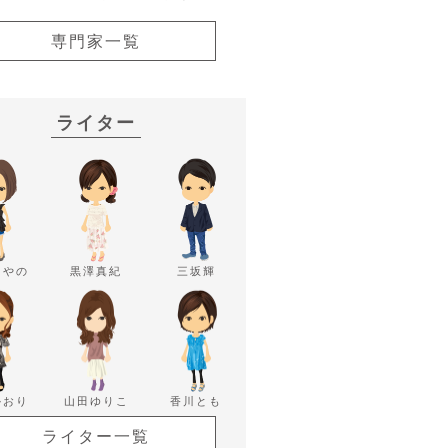
専門家一覧
ライター
あやの
黒澤真紀
三坂輝
かおり
山田ゆりこ
香川とも
ライター一覧