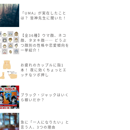
「UMA」が実在したこと
は？ 皆神先生に聞いた！
【全36種】ウマ顔、ネコ
顔、タヌキ顔…… どうぶ
つ顔別の性格や恋愛傾向を
一挙紹介！
お疲れのカップルに指1
本！ 夜に効くちょっとエ
ッチなツボ押し
ブラック・ジャックはいく
ら稼いだか？
急に「一人になりたい」と
言う人、3つの理由