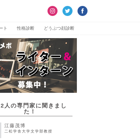
ート
性格診断
どうぶつ顔診断
22人の専門家に聞きまし
た！
江藤茂博
二松学舎大学文学部教授