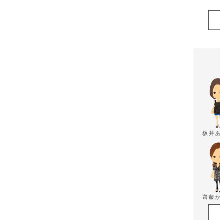
坂井
齊藤