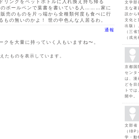
ドリンクをペットボトルに入れ換え持ち帰る
文学部
きのボールペンで葉書を書いている人………家に
主な著
食販売のものを片っ端から全種類何度も食べに行
説から
るもの無いのかよ！ 世の中色んな人居るわ。
文化と
出版）
通報
（三省
（戎光
ークを大量に持っていく人もいますね〜。
えたものを表示しています。
京都国
センタ
は、漫
どを目
トでは
開中。
文部省
（IB
学・動