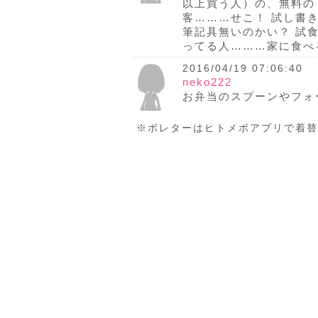
以上買う人）の、無料の
客………せこ！ 試し書
筆記具無いのかい？ 試
ってる人………家に食べ
2016/04/19 07:06:40
neko222
お弁当のスプーンやフォ
※ボレターはヒトメボアプリで着替