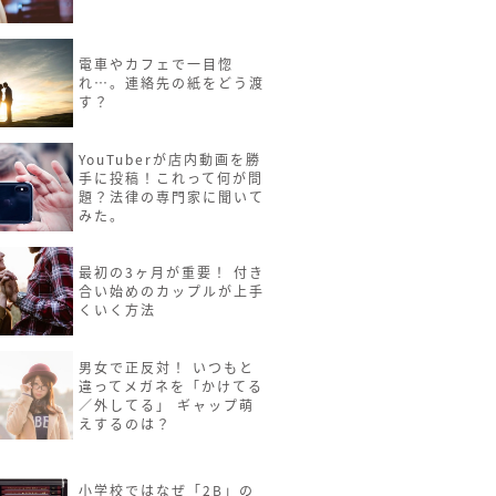
電車やカフェで一目惚
れ…。連絡先の紙をどう渡
す？
YouTuberが店内動画を勝
手に投稿！これって何が問
題？法律の専門家に聞いて
みた。
最初の3ヶ月が重要！ 付き
合い始めのカップルが上手
くいく方法
男女で正反対！ いつもと
違ってメガネを「かけてる
／外してる」 ギャップ萌
えするのは？
小学校ではなぜ「2B」の