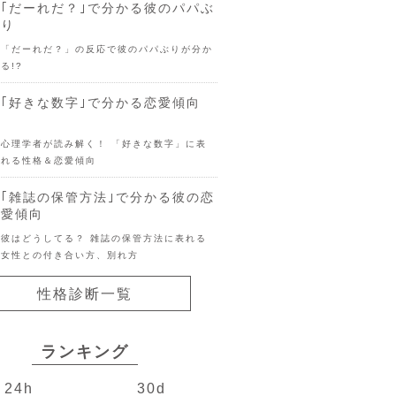
｢だーれだ？｣で分かる彼のパパぶ
り
「だーれだ？」の反応で彼のパパぶりが分か
る!?
｢好きな数字｣で分かる恋愛傾向
心理学者が読み解く！ 「好きな数字」に表
れる性格＆恋愛傾向
｢雑誌の保管方法｣で分かる彼の恋
愛傾向
彼はどうしてる？ 雑誌の保管方法に表れる
女性との付き合い方、別れ方
性格診断一覧
ランキング
24h
30d