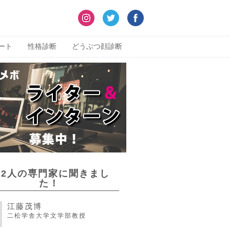
ート
性格診断
どうぶつ顔診断
22人の専門家に聞きまし
た！
江藤茂博
二松学舎大学文学部教授