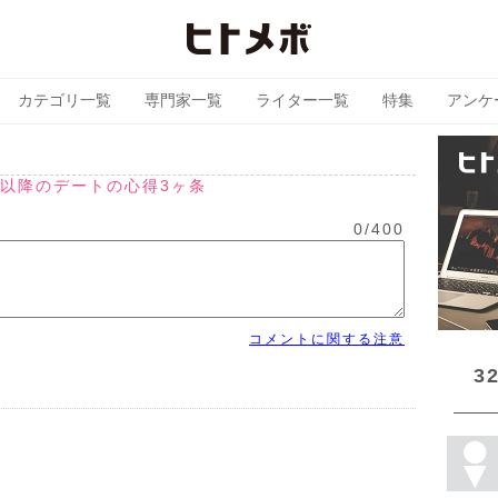
カテゴリ一覧
専門家一覧
ライター一覧
特集
アンケ
目以降のデートの心得3ヶ条
0
/
400
コメントに関する注意
3