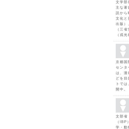
文学部
主な著
説から
文化と
出版）
（三省
（戎光
京都国
センタ
は、漫
どを目
トでは
開中。
文部省
（IB
学・動