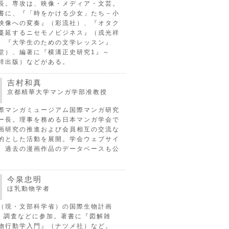
長。専攻は、映像・メディア・文芸。
書に、『「時をかける少女」たち－小
映像への変奏』（彩流社）、『オタク
蔓延するニセモノビジネス』（戎光祥
、『大学生のための文学レッスン』
堂）、編著に『横溝正史研究1』～
祥出版）などがある。
吉村和真
京都精華大学マンガ学部准教授
際マンガミュージアム国際マンガ研究
ー長。理事を務める日本マンガ学会で
画研究の推進および会員相互の交流な
的とした活動を展開。学会ウェブサイ
、過去の漫画作品のデータベースも公
今泉忠明
ほ乳動物学者
（現・文部科学省）の国際生物計画
P）調査などに参加。著書に『図解雑
物行動学入門』（ナツメ社）など。