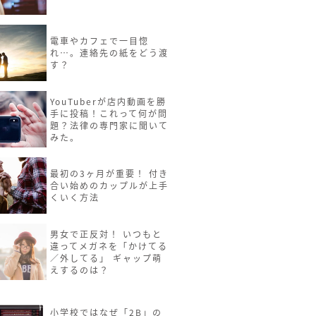
電車やカフェで一目惚
れ…。連絡先の紙をどう渡
す？
YouTuberが店内動画を勝
手に投稿！これって何が問
題？法律の専門家に聞いて
みた。
最初の3ヶ月が重要！ 付き
合い始めのカップルが上手
くいく方法
男女で正反対！ いつもと
違ってメガネを「かけてる
／外してる」 ギャップ萌
えするのは？
小学校ではなぜ「2B」の