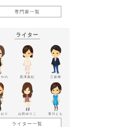
専門家一覧
ライター
あやの
黒澤真紀
三坂輝
かおり
山田ゆりこ
香川とも
ライター一覧