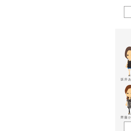
坂井
齊藤