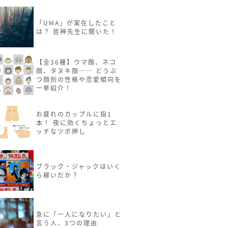
「UMA」が実在したこと
は？ 皆神先生に聞いた！
【全36種】ウマ顔、ネコ
顔、タヌキ顔…… どうぶ
つ顔別の性格や恋愛傾向を
一挙紹介！
お疲れのカップルに指1
本！ 夜に効くちょっとエ
ッチなツボ押し
ブラック・ジャックはいく
ら稼いだか？
急に「一人になりたい」と
言う人、3つの理由