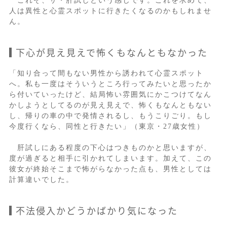
これぞ、ザ・肝試しという感じです。これを求めて、
人は異性と心霊スポットに行きたくなるのかもしれませ
ん。
下心が見え見えで怖くもなんともなかった
「知り合って間もない男性から誘われて心霊スポット
へ。私も一度はそういうところ行ってみたいと思ったか
ら付いていったけど、結局怖い雰囲気にかこつけてなん
かしようとしてるのが見え見えで、怖くもなんともない
し、帰りの車の中で発情されるし、もうこりごり。もし
今度行くなら、同性と行きたい」（東京・27歳女性）
肝試しにある程度の下心はつきものかと思いますが、
度が過ぎると相手に引かれてしまいます。加えて、この
彼女が終始そこまで怖がらなかった点も、男性としては
計算違いでした。
不法侵入かどうかばかり気になった