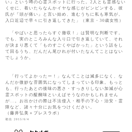
い』という噂の心霊スポットに行った。2人とも霊感ない
くせに、着いたらなんかイヤな感じがビンビンする。彼
氏が『頭が痛い』と言い始め、進むうちに私も寒気が。
入口近辺で早々に引き返してきた」（東京・30歳女性）
「やばいと思ったらすぐ撤収！」は賢明な判断です。
でも、実のところみんな入り口で引き返していて、それ
が決まり悪くて「ものすごくやばかった」という話をし
て回るうち、だんだん尾ひれが付いたなんてことはない
でしょうか。
「行ってよかったー！」なんてことは滅多になく、な
んだか微妙な雰囲気になってしまっている印象。もっと
も、行ったあとの後味の悪さ・すっきりしない加減が心
霊スポットの醍醐味といえばそうなのかもしれません
が…。お出かけの際は不法侵入・相手の下心・治安・霊
障など、諸々十分にお気をつけください。
（藤井弘美＋プレスラボ）
初出 2015/6/4