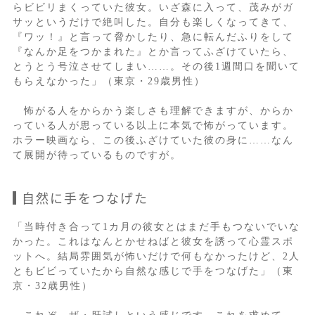
らビビリまくっていた彼女。いざ森に入って、茂みがガ
サッというだけで絶叫した。自分も楽しくなってきて、
『ワッ！』と言って脅かしたり、急に転んだふりをして
『なんか足をつかまれた』とか言ってふざけていたら、
とうとう号泣させてしまい……。その後1週間口を聞いて
もらえなかった」（東京・29歳男性）
怖がる人をからかう楽しさも理解できますが、からか
っている人が思っている以上に本気で怖がっています。
ホラー映画なら、この後ふざけていた彼の身に……なん
て展開が待っているものですが。
自然に手をつなげた
「当時付き合って1カ月の彼女とはまだ手もつないでいな
かった。これはなんとかせねばと彼女を誘って心霊スポ
ットへ。結局雰囲気が怖いだけで何もなかったけど、2人
ともビビっていたから自然な感じで手をつなげた」（東
京・32歳男性）