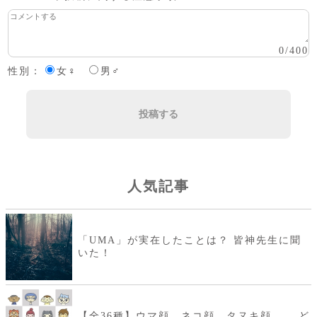
0
/
400
性別：
女♀
男♂
投稿する
人気記事
「UMA」が実在したことは？ 皆神先生に聞
いた！
【全36種】ウマ顔、ネコ顔、タヌキ顔…… ど