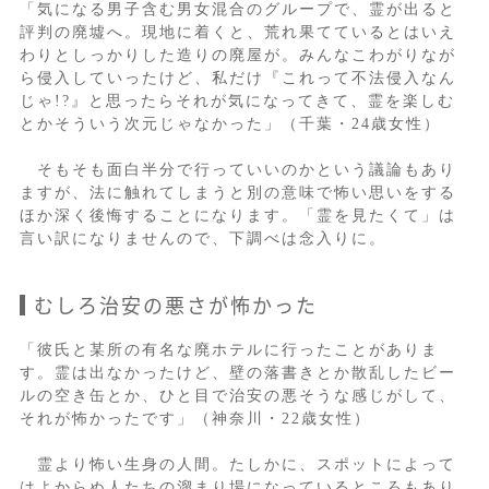
「気になる男子含む男女混合のグループで、霊が出ると
評判の廃墟へ。現地に着くと、荒れ果てているとはいえ
わりとしっかりした造りの廃屋が。みんなこわがりなが
ら侵入していったけど、私だけ『これって不法侵入なん
じゃ!?』と思ったらそれが気になってきて、霊を楽しむ
とかそういう次元じゃなかった」（千葉・24歳女性）
そもそも面白半分で行っていいのかという議論もあり
ますが、法に触れてしまうと別の意味で怖い思いをする
ほか深く後悔することになります。「霊を見たくて」は
言い訳になりませんので、下調べは念入りに。
むしろ治安の悪さが怖かった
「彼氏と某所の有名な廃ホテルに行ったことがありま
す。霊は出なかったけど、壁の落書きとか散乱したビー
ルの空き缶とか、ひと目で治安の悪そうな感じがして、
それが怖かったです」（神奈川・22歳女性）
霊より怖い生身の人間。たしかに、スポットによって
はよからぬ人たちの溜まり場になっているところもあり