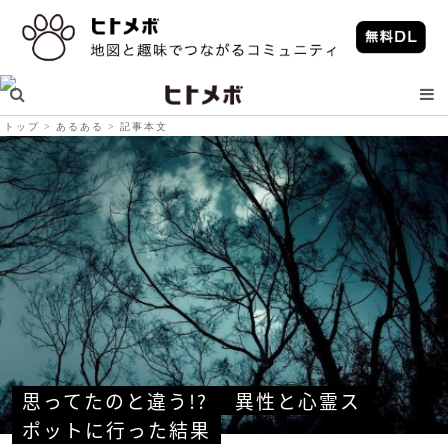
トップ
あるある
記事本文
思ってたのと違う!?　 異性と心霊ス
ポットに行った結果