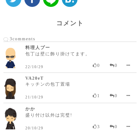
コメント
3comments
料理人プー
包丁は壁に飾り掛けてます。
0
0
22/10/29
VA20eT
キッチンの包丁置場
1
0
21/10/29
かか
盛り付け以外は完璧!
3
0
20/10/29