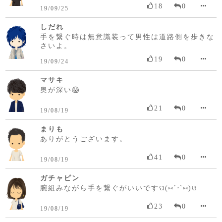
18
0
19/09/25
しだれ
手を繋ぐ時は無意識装って男性は道路側を歩きな
さいよ。
19
0
19/09/24
マサキ
奥が深い😱
21
0
19/08/19
まりも
ありがとうございます。
41
0
19/08/19
ガチャピン
腕組みながら手を繋ぐがいいですପ(⑅ˊᵕˋ⑅)ଓ
23
0
19/08/19