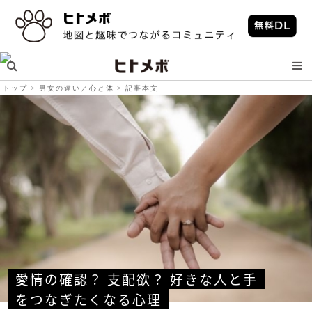
トップ
男女の違い／心と体
記事本文
愛情の確認？ 支配欲？ 好きな人と手
をつなぎたくなる心理