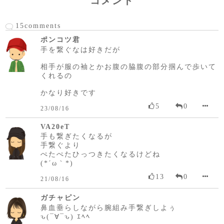
コメント
15comments
ポンコツ君
手を繋ぐなは好きだが
相手が服の袖とかお腹の脇腹の部分掴んで歩いて
くれるの
かなり好きです
5
0
23/08/16
VA20eT
手も繋ぎたくなるが
手繋ぐより
ぺたぺたひっつきたくなるけどね
(*´ω｀*)
13
0
21/08/16
ガチャピン
鼻血垂らしながら腕組み手繋ぎしよぅ
ԅ(¯∀¯ԅ) ｴﾍﾍ