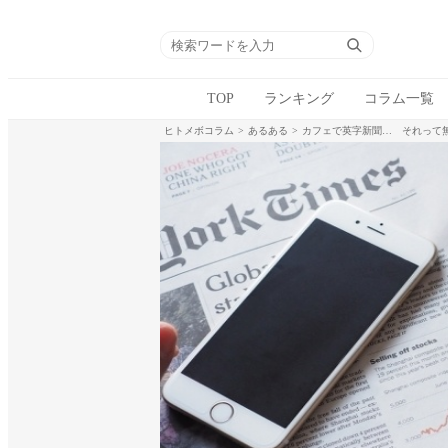
TOP
ランキング
コラム一覧
ヒトメボコラム
あるある
カフェで英字新聞… それって