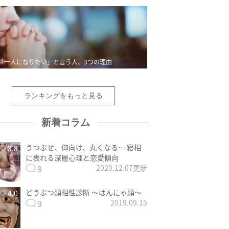
「一人になりたい」と言う人、3つの理由
ランキングをもっと見る
新着コラム
うつぶせ、仰向け、丸くなる… 寝相
3.8
に表れる深層心理と恋愛傾向
9
2020.12.07更新
どうぶつ顔相性診断 〜はんにゃ顔〜
4.0
9
2019.09.15