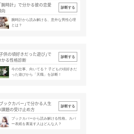
「腕時計」で分かる彼の恋愛
診断する
傾向
腕時計から読み解ける、意外な男性心理
出典
記事
とは？
｢子供の頃好きだった遊び｣で
診断する
分かる性格診断
今の仕事、向いてる？ 子どもの頃好きだ
出典
記事
った遊びから「天職」を診断！
｢ブックカバー｣で分かる人生
診断する
の課題の受け止め方
ブックカバーから読み解ける性格。カバ
出典
記事
ー表紙を裏返す人はどんな人？