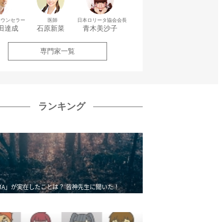
カウンセラー
医師
日本ロリータ協会会長
田達成
石原新菜
青木美沙子
専門家一覧
ランキング
MA」が実在したことは？ 皆神先生に聞いた！