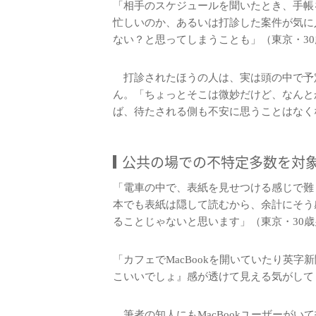
「相手のスケジュールを聞いたとき、手帳
忙しいのか、あるいは打診した案件が気に
ない？と思ってしまうことも」（東京・3
打診されたほうの人は、実は頭の中で予
ん。「ちょっとそこは微妙だけど、なんと
ば、待たされる側も不安に思うことはなく
公共の場での不特定多数を対
「電車の中で、表紙を見せつける感じで難
本でも表紙は隠して読むから、余計にそう
ることじゃないと思います」（東京・30歳
「カフェでMacBookを開いていたり英
こいいでしょ』感が透けて見える気がして
筆者の知人にもMacBookユーザーがいて