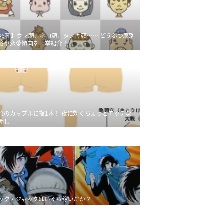
36種】ウマ顔、ネコ顔、タヌキ顔…… どうぶつ顔別
格や恋愛傾向を一挙紹介！
れのカップルに指1本！ 夜に効くちょっとエッチな
押し
ック・ジャックはいくら稼いだか？