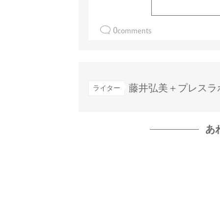
0
comments
藤井弘美＋プレスラ
ライター
あ