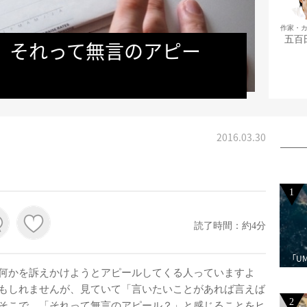
作家・
五百
　それって無言のアピー
2016.03.30
1
読了時間：約4分
「U
何かを訴えかけようとアピールしてくる人っていますよ
もしれませんが、見ていて「言いたいことがあれば言えば
2
そこで、「それって無言のアピール？」と感じることをヒ