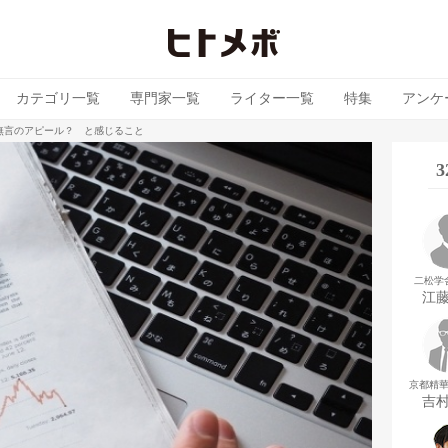
カテゴリ一覧
専門家一覧
ライター一覧
特集
アンケ
無言のアピール？ と感じること
二松学
江
京都精
吉