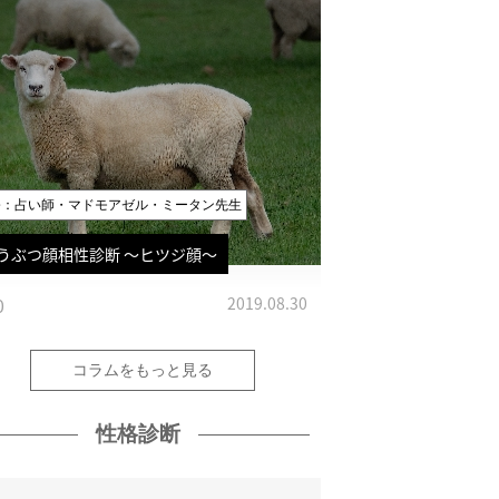
修：占い師・マドモアゼル・ミータン先生
うぶつ顔相性診断 〜ヒツジ顔〜
0
2019.08.30
コラムをもっと見る
性格診断