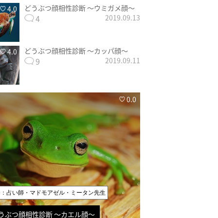
どうぶつ顔相性診断 〜ウミガメ顔〜
4.0
4
2019.09.13
どうぶつ顔相性診断 〜カッパ顔〜
4.0
9
2019.09.11
0.0
修：占い師・マドモアゼル・ミータン先生
うぶつ顔相性診断 〜カエル顔〜