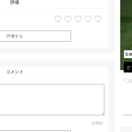
評価
評価する
監
ど
コメント
0
/400