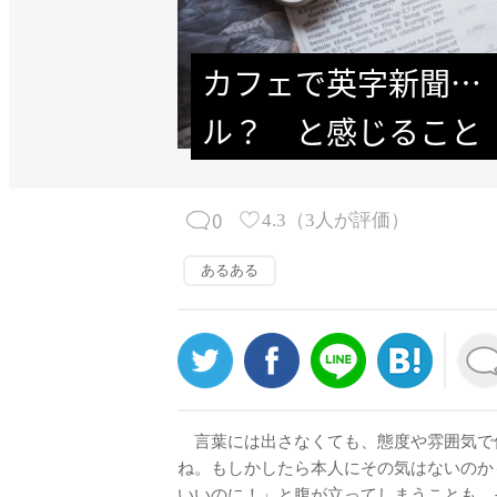
カフェで英字新聞…
ル？　と感じること
0
4.3
（
3
人が評価）
あるある
言葉には出さなくても、態度や雰囲気で
ね。もしかしたら本人にその気はないのか
いいのに！」と腹が立ってしまうことも。