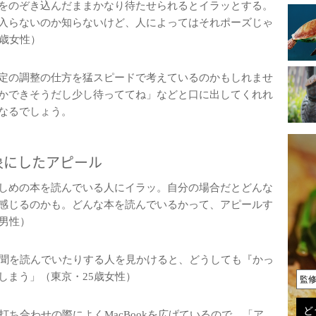
をのぞき込んだままかなり待たせられるとイラッとする。
入らないのか知らないけど、人によってはそれポーズじゃ
0歳女性）
定の調整の仕方を猛スピードで考えているのかもしれませ
かできそうだし少し待っててね」などと口に出してくれれ
なるでしょう。
象にしたアピール
しめの本を読んでいる人にイラッ。自分の場合だとどんな
感じるのかも。どんな本を読んでいるかって、アピールす
男性）
字新聞を読んでいたりする人を見かけると、どうしても『かっ
しまう」（東京・25歳女性）
監
ど
打ち合わせの際によくMacBookを広げているので、「ア