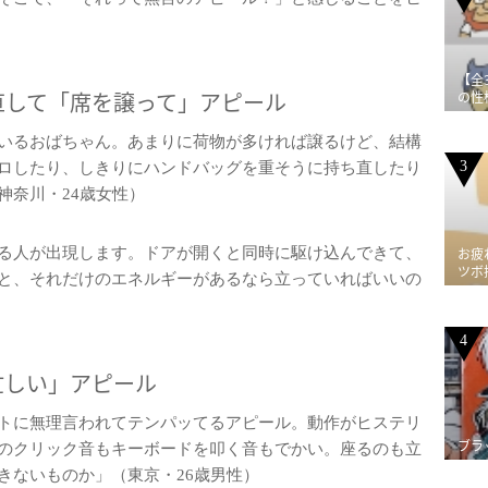
【全
直して「席を譲って」アピール
の性
いるおばちゃん。あまりに荷物が多ければ譲るけど、結構
3
ロしたり、しきりにハンドバッグを重そうに持ち直したり
神奈川・24歳女性）
る人が出現します。ドアが開くと同時に駆け込んできて、
お疲
ツボ
と、それだけのエネルギーがあるなら立っていればいいの
4
忙しい」アピール
トに無理言われてテンパッてるアピール。動作がヒステリ
ブラ
のクリック音もキーボードを叩く音もでかい。座るのも立
きないものか」（東京・26歳男性）