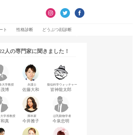
ート
性格診断
どうぶつ顔診断
322人の専門家に聞きました！
舎大学教授
弁護士
擬似科学ウォッチャー
藤茂博
佐藤大和
皆神龍太郎
華大学准教授
脚本家
ほ乳動物学者
村和真
今井雅子
今泉忠明